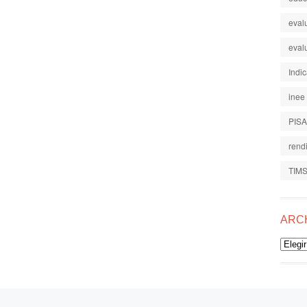
eval
eval
Indi
inee
PISA
rend
TIM
ARC
Archiv