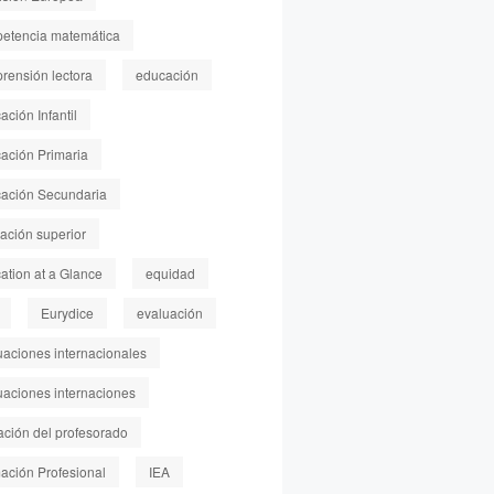
etencia matemática
rensión lectora
educación
ción Infantil
ación Primaria
ación Secundaria
ación superior
ation at a Glance
equidad
Eurydice
evaluación
uaciones internacionales
uaciones internaciones
ación del profesorado
ación Profesional
IEA