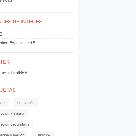
ACES DE INTERÉS
E
ydice España - rediE
TTER
s by educaINEE
QUETAS
cias
educación
ación Primaria
ación Secundaria
ación superior
Eurydice