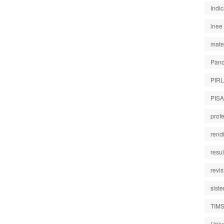
Indi
inee
mate
Pano
PIR
PISA
prof
rend
resu
revi
sist
TIM
Univ