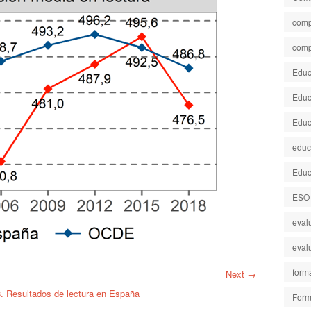
comp
comp
Educa
Educ
Educ
educ
Educ
ESO
eval
eval
form
Next →
. Resultados de lectura en España
Form