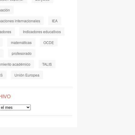
uación
uaciones internacionales
IEA
cadores
Indicadores educativos
matemáticas
OCDE
profesorado
imiento académico
TALIS
SS
Unión Europea
HIVO
o