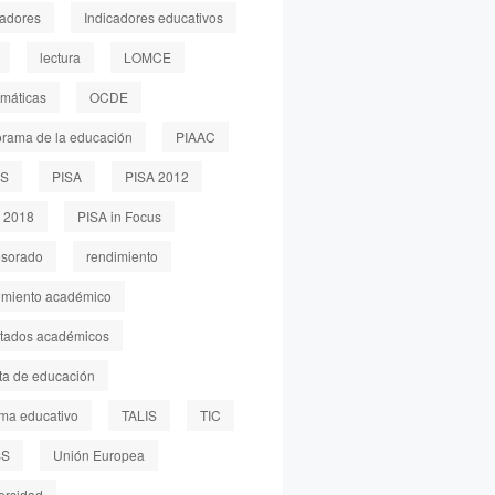
cadores
Indicadores educativos
lectura
LOMCE
máticas
OCDE
rama de la educación
PIAAC
LS
PISA
PISA 2012
 2018
PISA in Focus
esorado
rendimiento
imiento académico
ltados académicos
sta de educación
ema educativo
TALIS
TIC
SS
Unión Europea
ersidad