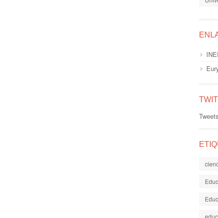
ENL
INE
Eur
TWI
Tweet
ETI
cien
Educ
Educ
educ