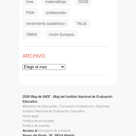
inee
matemáticas
OCDE
PISA
profesorado
rendimiento académico
TALIS
TIMSS
Unión Europea
ARCHIVO
Archivo
2026 Blog de INEE - Blog del Instituto Nacional de Evaluación
Educativa.
Ministerio de Educación, Formación Profesional y Deportes
Instituto Nacional de Evaluación Educativa
Aviso legal
Política de privacidad
Política de cookies
Acceso al
formulario de contacto
Paseo del Prado, 28. 28014 Madrid.