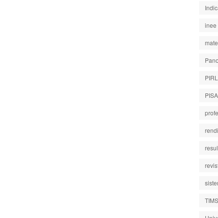
Indi
inee
mate
Pano
PIR
PISA
prof
rend
resu
revi
sist
TIM
Univ