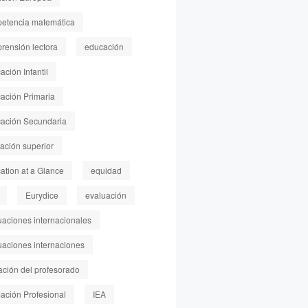
etencia matemática
rensión lectora
educación
ción Infantil
ación Primaria
ación Secundaria
ación superior
ation at a Glance
equidad
Eurydice
evaluación
uaciones internacionales
uaciones internaciones
ación del profesorado
ación Profesional
IEA