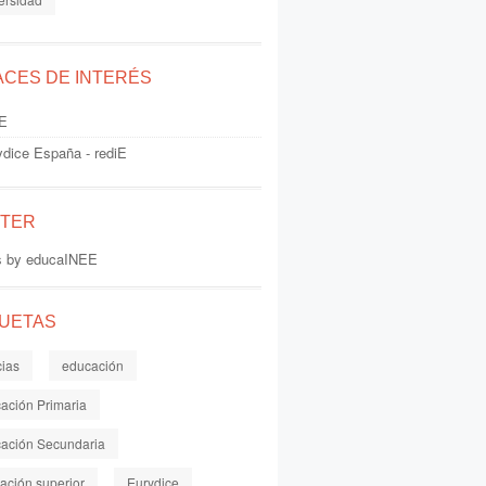
ACES DE INTERÉS
E
ydice España - rediE
TTER
s by educaINEE
QUETAS
cias
educación
ación Primaria
ación Secundaria
ación superior
Eurydice