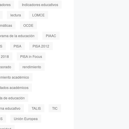
cadores
Indicadores educativos
lectura
LOMCE
máticas
OCDE
rama de la educación
PIAAC
LS
PISA
PISA 2012
 2018
PISA in Focus
esorado
rendimiento
imiento académico
ltados académicos
sta de educación
ema educativo
TALIS
TIC
SS
Unión Europea
ersidad