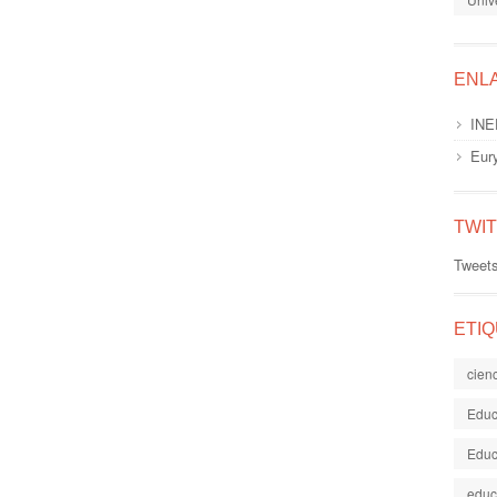
ENL
INE
Eur
TWI
Tweet
ETI
cien
Educ
Educ
educ