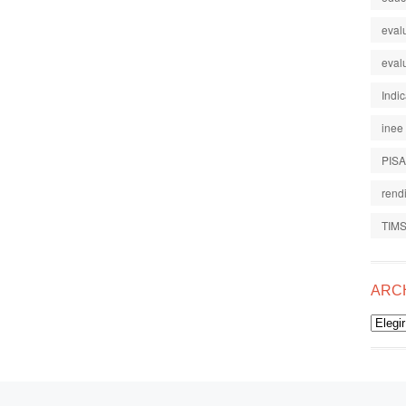
eval
eval
Indi
inee
PISA
rend
TIM
ARC
Archiv