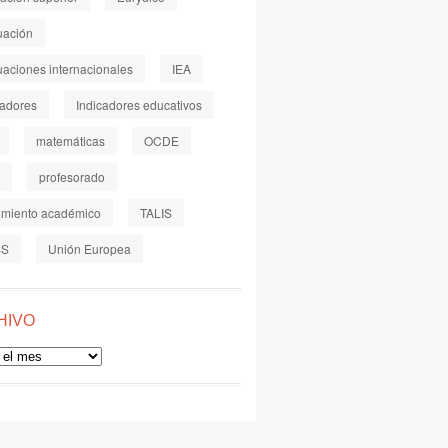
uación
uaciones internacionales
IEA
cadores
Indicadores educativos
matemáticas
OCDE
profesorado
imiento académico
TALIS
SS
Unión Europea
HIVO
o