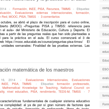
comp
 2014
-
Formación
,
INEE
,
PISA
,
Recursos
,
TIMMS
-
Etiquetas:
aluación
,
Evaluaciones externas internacionales
,
formación
,
n Red
,
MOOC
,
PISA
,
TIMSS
-
3 comentarios
comp
octubre, se abrió el plazo de inscripción para el curso online,
Educa
bierto (MOOC) «Preguntas PISA y TIMSS: referencia para
n el aula» del Ministerio de Educación, Cultura y Deporte. El
bas a partir de las preguntas reales que han sido planteadas a
Educ
il para la práctica en el aula. El curso comenzará el 3 de
web https://mooc.educalab.es/course/preguntas-pisa-timss/ El
Educ
s unidades semanales: Finalidad de las pruebas externas. Las
educ
Educ
ESO
ación matemática de los maestros
eval
 16, 2014
-
Evaluaciones Internacionales
,
Evaluaciones
,
INEE
,
PISA
,
TIMMS
-
Etiquetas:
formación profesorado
,
eval
,
Mathematical Knowledge for Teaching
,
National Council on
lity
,
nivel educativo
,
PISA
,
rendimiento
,
TEDS-M
,
TIMSS
-
7
form
características fundamentales de cualquier sistema educativo
Form
e complejidad: al ya de por sí gran número de factores que
anes de estudio, formación de profesorado, libros de texto,