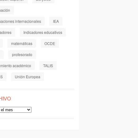
uación
uaciones internacionales
IEA
cadores
Indicadores educativos
matemáticas
OCDE
profesorado
imiento académico
TALIS
SS
Unión Europea
HIVO
o