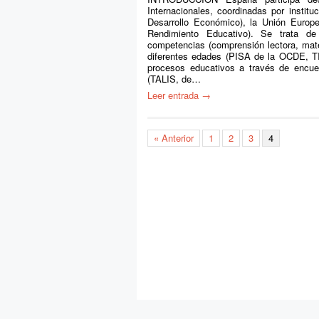
Internacionales, coordinadas por insti
Desarrollo Económico), la Unión Europe
Rendimiento Educativo). Se trata de
competencias (comprensión lectora, mate
diferentes edades (PISA de la OCDE, 
procesos educativos a través de encues
(TALIS, de…
Leer entrada →
« Anterior
1
2
3
4