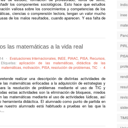
añadir los componentes sociológicos. Esto hace que estudios
Indi
ación valiosa sobre los conocimientos y competencias de los
icas, ciencias o comprensión lectora, tengan un valor mucho
inee
ausas de los malos resultados, cuando aparecen. Y esa falta de
mate
Pano
PIR
os las matemáticas a la vida real
PISA
14
-
Evaluaciones Internacionales
,
INEE
,
PIAAC
,
PISA
,
Recursos
,
Etiquetas:
aplicación de las matemáticas
,
didáctica de las
prof
,
matemáticas
,
motivación
,
PISA
,
resolución de problemas
,
TIC
-
4
rend
retende realizar una descripción de distintas actividades de
de las matemáticas enfocadas a la adquisición de estrategias y
resu
para la resolución de problemas mediante el uso de TIC y
todas estas actividades son la eliminación de bloqueos, miedos
on las matemáticas mediante el uso de actividades lúdicas, así
revi
 herramienta didáctica. El alumnado como punto de partida en
e nuestro alumnado está habituado a pruebas en las que la
sist
os…
TIM
Univ