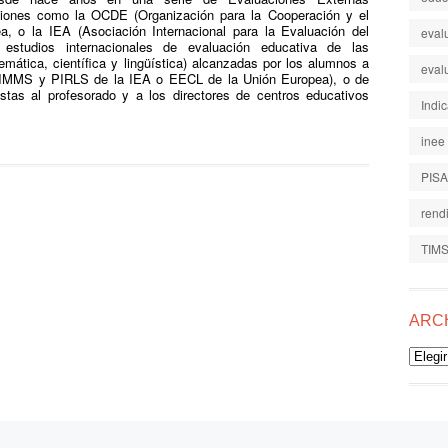
tuciones como la OCDE (Organización para la Cooperación y el
a, o la IEA (Asociación Internacional para la Evaluación del
eval
 estudios internacionales de evaluación educativa de las
mática, científica y lingüística) alcanzadas por los alumnos a
eval
TIMMS y PIRLS de la IEA o EECL de la Unión Europea), o de
tas al profesorado y a los directores de centros educativos
Indi
inee
PISA
rend
TIM
ARC
Archiv