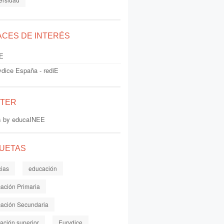
ACES DE INTERÉS
E
ydice España - rediE
TTER
s by educaINEE
QUETAS
cias
educación
ación Primaria
ación Secundaria
ación superior
Eurydice