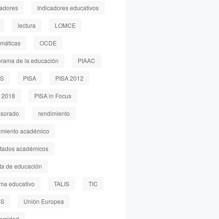
cadores
Indicadores educativos
lectura
LOMCE
máticas
OCDE
rama de la educación
PIAAC
LS
PISA
PISA 2012
 2018
PISA in Focus
esorado
rendimiento
imiento académico
ltados académicos
sta de educación
ema educativo
TALIS
TIC
SS
Unión Europea
ersidad