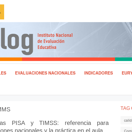
LES
EVALUACIONES NACIONALES
INDICADORES
EURY
TAG
MMS
cali
tas PISA y TIMSS: referencia para
ones nacionales y la práctica en el aula.
Comi