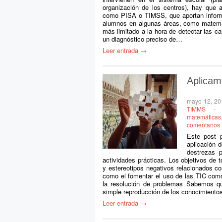
organización de los centros), hay que 
como PISA o TIMSS, que aportan inform
alumnos en algunas áreas, como matemát
más limitado a la hora de detectar las c
un diagnóstico preciso de…
Leer entrada →
Aplicam
mayo 12, 20
TIMMS
-
matemáticas
comentarios
Este post p
aplicación 
destrezas 
actividades prácticas. Los objetivos de 
y estereotipos negativos relacionados c
como el fomentar el uso de las TIC como
la resolución de problemas Sabemos qu
simple reproducción de los conocimient
Leer entrada →