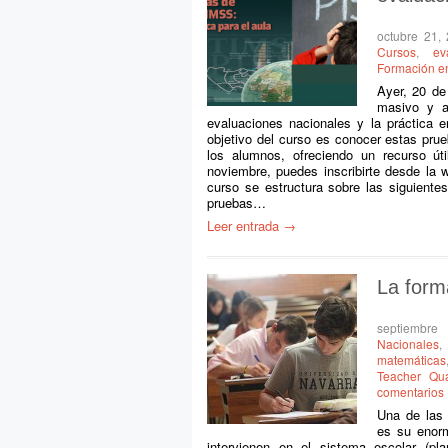
octubre 21,
Cursos
,
ev
Formación e
Ayer, 20 de 
masivo y a
evaluaciones nacionales y la práctica e
objetivo del curso es conocer estas prue
los alumnos, ofreciendo un recurso út
noviembre, puedes inscribirte desde la 
curso se estructura sobre las siguiente
pruebas…
Leer entrada →
La form
septiembre
Nacionales
matemáticas
Teacher Qua
comentarios
Una de las 
es su enorm
intervienen en el sistema escolar (pl