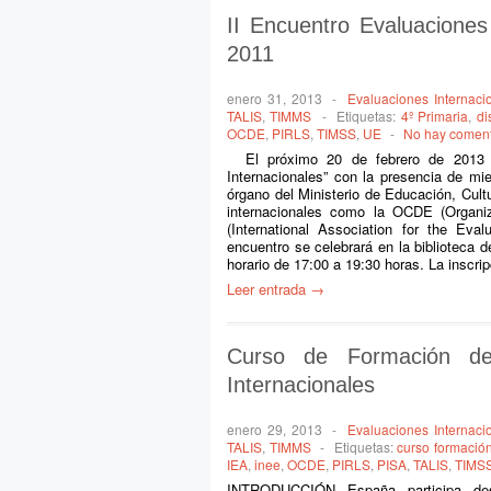
II Encuentro Evaluacione
2011
enero 31, 2013
-
Evaluaciones Internaci
TALIS
,
TIMMS
-
Etiquetas:
4º Primaria
,
di
OCDE
,
PIRLS
,
TIMSS
,
UE
-
No hay coment
El próximo 20 de febrero de 2013 se
Internacionales” con la presencia de mi
órgano del Ministerio de Educación, Cul
internacionales como la OCDE (Organiz
(International Association for the Ev
encuentro se celebrará en la biblioteca 
horario de 17:00 a 19:30 horas. La inscri
Leer entrada →
Curso de Formación del
Internacionales
enero 29, 2013
-
Evaluaciones Internaci
TALIS
,
TIMMS
-
Etiquetas:
curso formació
IEA
,
inee
,
OCDE
,
PIRLS
,
PISA
,
TALIS
,
TIMS
INTRODUCCIÓN España participa de