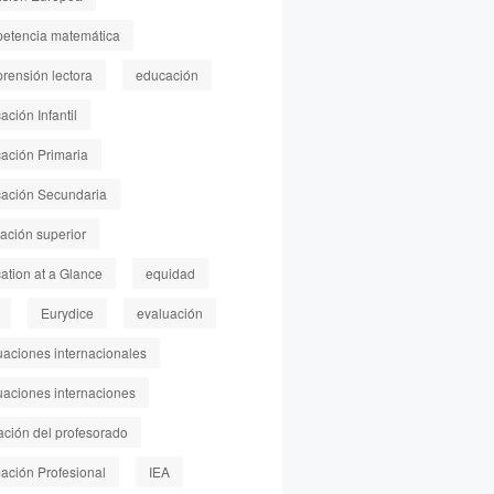
etencia matemática
rensión lectora
educación
ción Infantil
ación Primaria
ación Secundaria
ación superior
ation at a Glance
equidad
Eurydice
evaluación
uaciones internacionales
uaciones internaciones
ación del profesorado
ación Profesional
IEA