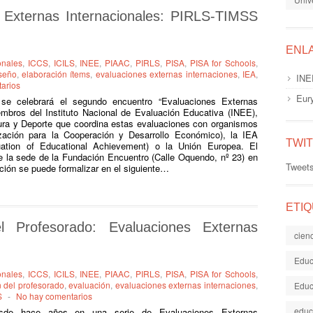
s Externas Internacionales: PIRLS-TIMSS
ENL
onales
,
ICCS
,
ICILS
,
INEE
,
PIAAC
,
PIRLS
,
PISA
,
PISA for Schools
,
seño
,
elaboración ítems
,
evaluaciones externas internaciones
,
IEA
,
INE
arios
Eur
 celebrará el segundo encuentro “Evaluaciones Externas
embros del Instituto Nacional de Evaluación Educativa (INEE),
tura y Deporte que coordina estas evaluaciones con organismos
ación para la Cooperación y Desarrollo Económico), la IEA
TWI
aluation of Educational Achievement) o la Unión Europea. El
de la sede de la Fundación Encuentro (Calle Oquendo, nº 23) en
Tweet
pción se puede formalizar en el siguiente…
ETI
 Profesorado: Evaluaciones Externas
cien
Educ
onales
,
ICCS
,
ICILS
,
INEE
,
PIAAC
,
PIRLS
,
PISA
,
PISA for Schools
,
n del profesorado
,
evaluación
,
evaluaciones externas internaciones
,
Educ
S
-
No hay comentarios
educ
sde hace años en una serie de Evaluaciones Externas