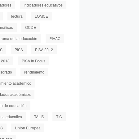
cadores
Indicadores educativos
lectura
LOMCE
máticas
OCDE
rama de la educación
PIAAC
LS
PISA
PISA 2012
 2018
PISA in Focus
esorado
rendimiento
imiento académico
ltados académicos
sta de educación
ema educativo
TALIS
TIC
SS
Unión Europea
ersidad