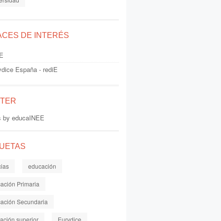
ACES DE INTERÉS
E
ydice España - rediE
TTER
s by educaINEE
QUETAS
cias
educación
ación Primaria
ación Secundaria
ación superior
Eurydice