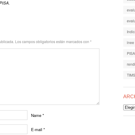
 PISA.
eval
eval
Indi
ublicada.
Los campos obligatorios están marcados con
*
inee
PISA
rend
TIM
ARC
Archiv
Name
*
E-mail
*