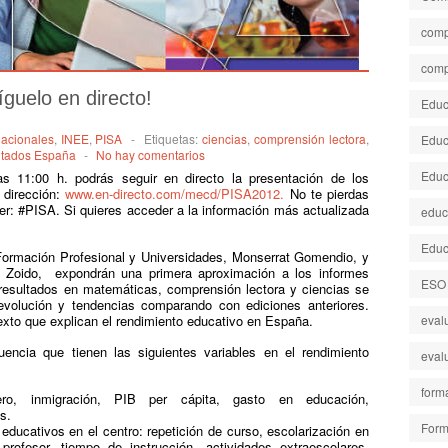
comp
comp
guelo en directo!
Educa
nacionales
,
INEE
,
PISA
-
Etiquetas:
ciencias
,
comprensión lectora
,
Educ
ltados España
-
No hay comentarios
Educ
s 11:00 h. podrás seguir en directo la presentación de los
 dirección:
www.en-directo.com/mecd/PISA2012.
No te pierdas
ter: #PISA. Si quieres acceder a la información más actualizada
educ
Educ
Formación Profesional y Universidades, Monserrat Gomendio, y
lo Zoido, expondrán una primera aproximación a los informes
ESO
resultados en matemáticas, comprensión lectora y ciencias se
evolución y tendencias comparando con ediciones anteriores.
xto que explican el rendimiento educativo en España.
eval
encia que tienen las siguientes variables en el rendimiento
eval
form
ero, inmigración, PIB per cápita, gasto en educación,
s.
Form
ducativos en el centro: repetición de curso, escolarización en
 profesor, tiempo de instrucción, actividades extraescolares,