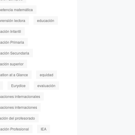
etencia matemática
rensión lectora
educación
ción Infantil
ación Primaria
ación Secundaria
ación superior
ation at a Glance
equidad
Eurydice
evaluación
uaciones internacionales
uaciones internaciones
ación del profesorado
ación Profesional
IEA