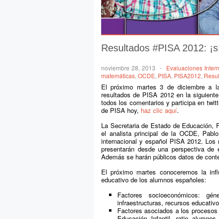
Resultados #PISA 2012: ¡sí
noviembre 28, 2013
-
Evaluaciones Inter
matemáticas
,
OCDE
,
PISA
,
PISA2012
,
Resu
El próximo martes 3 de diciembre a la
resultados de PISA 2012 en la siguiente
todos los comentarios y participa en twit
de PISA hoy,
haz clic aquí
.
La Secretaria de Estado de Educación, 
el analista principal de la OCDE, Pab
internacional y español PISA 2012. Los 
presentarán desde una perspectiva de 
Además se harán públicos datos de conte
El próximo martes conoceremos la influ
educativo de los alumnos españoles:
Factores socioeconómicos: gén
infraestructuras, recursos educativo
Factores asociados a los procesos e
Educación Infantil, ratio alumnos