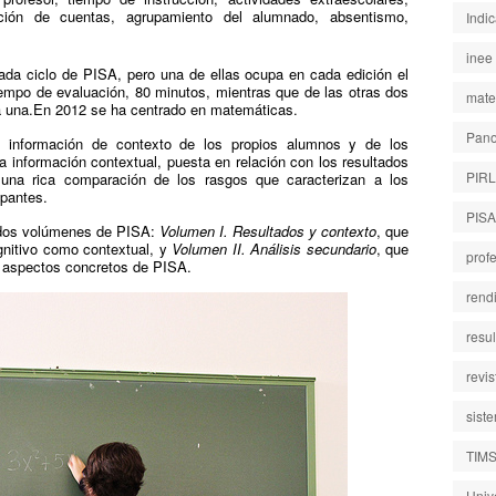
ción de cuentas, agrupamiento del alumnado, absentismo,
Indi
inee
da ciclo de PISA, pero una de ellas ocupa en cada edición el
 tiempo de evaluación, 80 minutos, mientras que de las otras dos
mate
a una.En 2012 se ha centrado en matemáticas.
Pano
e información de contexto de los propios alumnos y de los
a información contextual, puesta en relación con los resultados
PIR
 una rica comparación de los rasgos que caracterizan a los
ipantes.
PISA
n dos volúmenes de PISA:
Volumen I. Resultados y contexto
, que
gnitivo como contextual, y
Volumen II. Análisis secundario
, que
prof
 aspectos concretos de PISA.
rend
resu
revi
sist
TIM
Univ