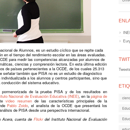
ENL
INE
Eur
acional de Alumnos, es un estudio cíclico que se repite cada
ión en el tiempo del rendimiento escolar en las áreas evaluadas.
 OCDE para medir las competencias alcanzadas por alumnos de
TWI
máticas, ciencias y comprensión lectora. En esta última edición
nos de países pertenecientes a la OCDE, de los cuales 25.313
Tweet
te señalar también que PISA no es un estudio de diagnóstico
 individualizada a los alumnos y centros participantes, sino que
la conducción del sistema educativo.
ETI
s pormenorizada de la prueba PISA y de los resultados en
tituto Nacional de Evaluación Educativa (INEE)
, en la
página de
cien
ste
video resumen
de las características principales de la
onde
Pablo Zoido
, el analista de la OCDE que presentará los
Educ
e análisis de PISA desde una perspectiva internacional.
Educ
ía Acera, cuenta de
Flickr
del Instituto Nacional de Evaluación
educ