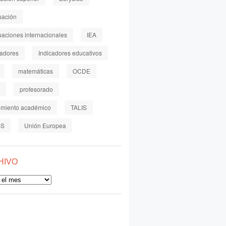
uación
uaciones internacionales
IEA
cadores
Indicadores educativos
matemáticas
OCDE
profesorado
imiento académico
TALIS
SS
Unión Europea
HIVO
o