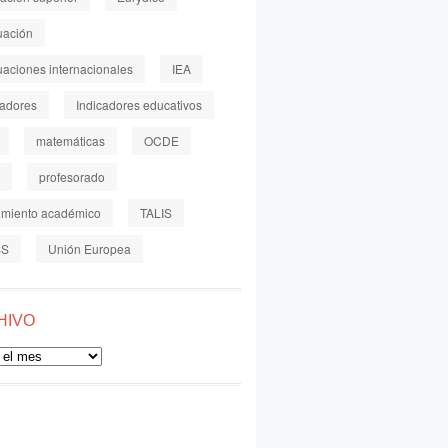
uación
uaciones internacionales
IEA
cadores
Indicadores educativos
matemáticas
OCDE
profesorado
imiento académico
TALIS
SS
Unión Europea
HIVO
o