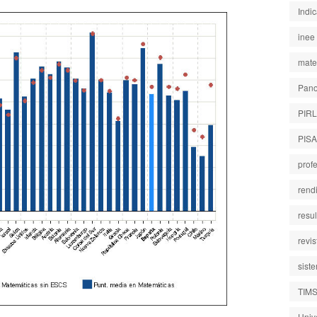
Indi
inee
mate
Pano
PIR
PISA
prof
rend
resu
revi
sist
TIM
Univ