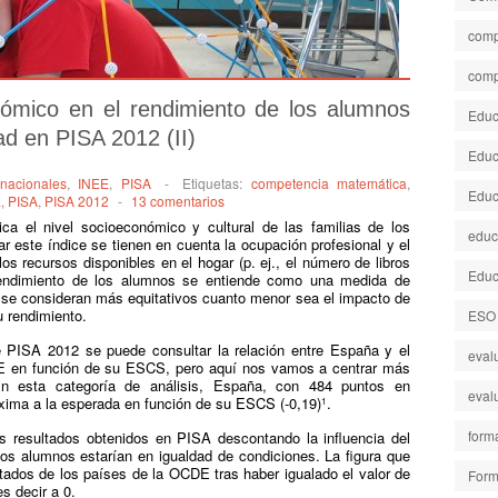
comp
comp
onómico en el rendimiento de los alumnos
Educa
d en PISA 2012 (II)
Educ
rnacionales
,
INEE
,
PISA
-
Etiquetas:
competencia matemática
,
Educ
E
,
PISA
,
PISA 2012
-
13 comentarios
ca el nivel socioeconómico y cultural de las familias de los
educ
 este índice se tienen en cuenta la ocupación profesional y el
os recursos disponibles en el hogar (p. ej., el número de libros
Educ
 rendimiento de los alumnos se entiende como una medida de
 se consideran más equitativos cuanto menor sea el impacto de
 rendimiento.
ESO
 PISA 2012 se puede consultar la relación entre España y el
eval
DE en función de su ESCS, pero aquí nos vamos a centrar más
En esta categoría de análisis, España, con 484 puntos en
eval
xima a la esperada en función de su ESCS (-0,19)
.
1
form
s resultados obtenidos en PISA descontando la influencia del
s alumnos estarían en igualdad de condiciones. La figura que
tados de los países de la OCDE tras haber igualado el valor de
Form
s decir a 0.