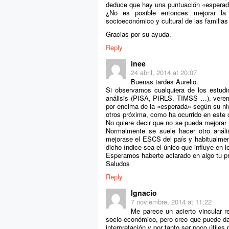
deduce que hay una puntuación «esperada
¿No es posible entonces mejorar la
socioeconómico y cultural de las famili
Gracias por su ayuda.
Reply
inee
24 abril, 2014 at 20:07
Buenas tardes Aurelio.
Si observamos cualquiera de los estud
análisis (PISA, PIRLS, TIMSS …), vere
por encima de la «esperada» según su niv
otros próxima, como ha ocurrido en este 
No quiere decir que no se pueda mejorar
Normalmente se suele hacer otro análi
mejorase el ESCS del país y habitualmen
dicho índice sea el único que influye en 
Esperamos haberte aclarado en algo tu p
Saludos
Reply
Ignacio
7 noviembre, 2014 at 11:22
Me parece un acierto vincular 
socio-económico, pero creo que puede da
interpretación y por tanto ser poco útile