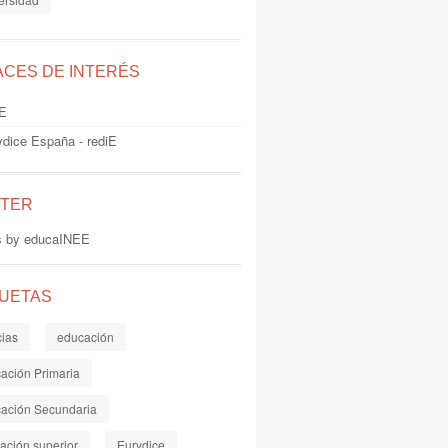
ACES DE INTERÉS
E
ydice España - rediE
TTER
s by educaINEE
QUETAS
cias
educación
ación Primaria
ación Secundaria
ación superior
Eurydice