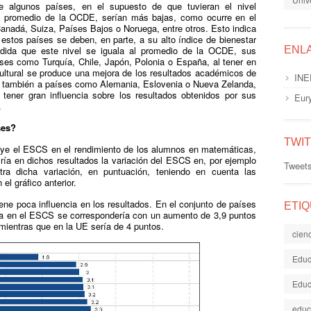
 algunos países, en el supuesto de que tuvieran el nivel
al promedio de la OCDE, serían más bajas, como ocurre en el
Canadá, Suiza, Países Bajos o Noruega, entre otros. Esto indica
estos países se deben, en parte, a su alto índice de bienestar
dida que este nivel se iguala al promedio de la OCDE, sus
ENL
aíses como Turquía, Chile, Japón, Polonia o España, al tener en
cultural se produce una mejora de los resultados académicos de
INE
 también a países como Alemania, Eslovenia o Nueva Zelanda,
ener gran influencia sobre los resultados obtenidos por sus
Eur
.
ses?
TWI
uye el ESCS en el rendimiento de los alumnos en matemáticas,
iría en dichos resultados la variación del ESCS en, por ejemplo
Tweet
tra dicha variación, en puntuación, teniendo en cuenta las
l gráfico anterior.
ene poca influencia en los resultados. En el conjunto de países
ETI
a en el ESCS se correspondería con un aumento de 3,9 puntos
mientras que en la UE sería de 4 puntos.
cien
Educ
Educ
educ