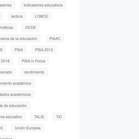
cadores
Indicadores educativos
lectura
LOMCE
máticas
OCDE
rama de la educación
PIAAC
LS
PISA
PISA 2012
 2018
PISA in Focus
esorado
rendimiento
imiento académico
ltados académicos
sta de educación
ema educativo
TALIS
TIC
SS
Unión Europea
ersidad