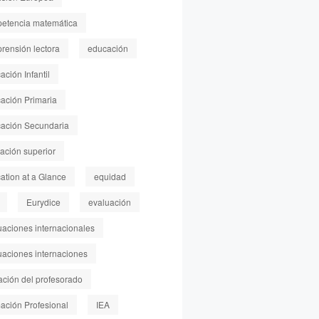
etencia matemática
rensión lectora
educación
ción Infantil
ación Primaria
ación Secundaria
ación superior
ation at a Glance
equidad
Eurydice
evaluación
uaciones internacionales
uaciones internaciones
ación del profesorado
ación Profesional
IEA