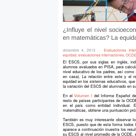
¿Influye el nivel socioec
en matemáticas? La equida
diciembre 4, 2013
-
Evaluaciones Inte
equidad
,
evaluaciones internaciones
,
OCD
El ESCS, por sus siglas en inglés, indi
alumnos evaluados en PISA, para calcular
nivel educativo de los padres, así como l
en casa). La relación entre este y el
equidad en los sistemas educativos, que
la variación del ESCS del alumnado en su
En el
Volumen I
del Informe Español de
resto de países participantes de la OC
en el país como entidad individual. 
matemáticas, obtiene una puntuación pró
También es muy interesante observar lo
ESCS, puesto que de esta forma todos lo
aparece a continuación muestra los resul
su ESCS al nivel promedio de la OCDE, e