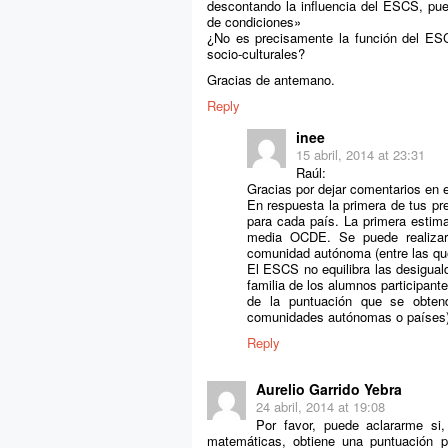
descontando la influencia del ESCS, pue
de condiciones»
¿No es precisamente la función del ESC
socio-culturales?
Gracias de antemano.
Reply
inee
15 abril, 2014 at 23:31
Raúl:
Gracias por dejar comentarios en e
En respuesta la primera de tus pr
para cada país. La primera estim
media OCDE. Se puede realizar
comunidad autónoma (entre las qu
El ESCS no equilibra las desigual
familia de los alumnos participan
de la puntuación que se obtend
comunidades autónomas o países) 
Reply
Aurelio Garrido Yebra
24 abril, 2014 at 19:08
Por favor, puede aclararme si
matemáticas, obtiene una puntuación 