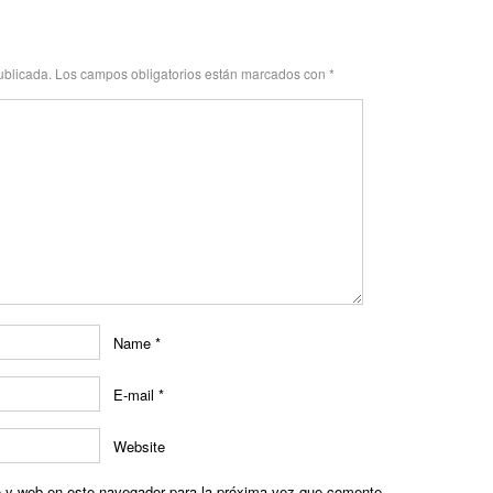
ublicada.
Los campos obligatorios están marcados con
*
Name
*
E-mail
*
Website
o y web en este navegador para la próxima vez que comente.