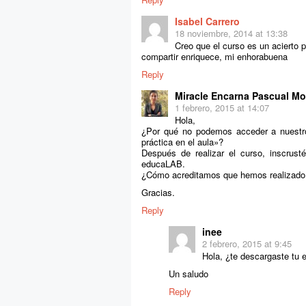
Isabel Carrero
18 noviembre, 2014 at 13:38
Creo que el curso es un acierto 
compartir enriquece, mi enhorabuena
Reply
Miracle Encarna Pascual M
1 febrero, 2015 at 14:07
Hola,
¿Por qué no podemos acceder a nuest
práctica en el aula»?
Después de realizar el curso, inscrus
educaLAB.
¿Cómo acreditamos que hemos realizad
Gracias.
Reply
inee
2 febrero, 2015 at 9:45
Hola, ¿te descargaste tu
Un saludo
Reply