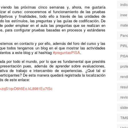
Indi
 viendo las próximas cinco semanas y, ahora, me gustaría
lizar el curso: conoceremos el funcionamiento de las pruebas
inee
etivos y finalidades, todo ello a través de las unidades de
ndo los estímulos, las preguntas y las guías de codificación. De
e poder emplear en el aula las preguntas que se realizan en
mate
res, para configurar pruebas basadas en procesos y estándares
Pano
emos en contacto y por ello, además del foro del curso y las
PIR
que todos tengamos un blog en el que mostrar las actividades
tentos a este blog y al hashtag
#preguntasPISA
.
PISA
a por todo el mundo, por lo que es fundamental que prestéis
e presentación pues, además de aprender sobre evaluaciones,
prof
iva de trabajo e intercambio de experiencias. ¿Qué tal si
icipantes? De esta manera quedará registrada la localización
rend
és de este enlace:
resu
id=zqS1qvD6h5Eo.kL8981Eu7tSc
revi
sist
TIM
Univ