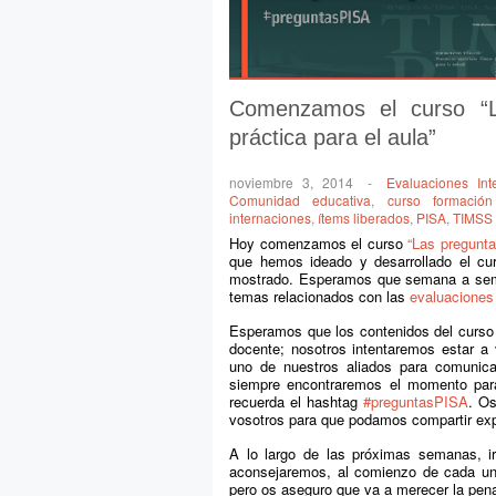
Comenzamos el curso “
práctica para el aula”
noviembre 3, 2014
-
Evaluaciones Int
Comunidad educativa
,
curso formación
internaciones
,
ítems liberados
,
PISA
,
TIMSS
Hoy comenzamos el curso
“Las pregunta
que hemos ideado y desarrollado el cur
mostrado. Esperamos que semana a semana
temas relacionados con las
evaluaciones 
Esperamos que los contenidos del curso o
docente; nosotros intentaremos estar a vu
uno de nuestros aliados para comunic
siempre encontraremos el momento para
recuerda el hashtag
#preguntasPISA
. O
vosotros para que podamos compartir exp
A lo largo de las próximas semanas, i
aconsejaremos, al comienzo de cada uni
pero os aseguro que va a merecer la pen