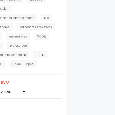
uación
uaciones internacionales
IEA
cadores
Indicadores educativos
matemáticas
OCDE
profesorado
imiento académico
TALIS
SS
Unión Europea
HIVO
o