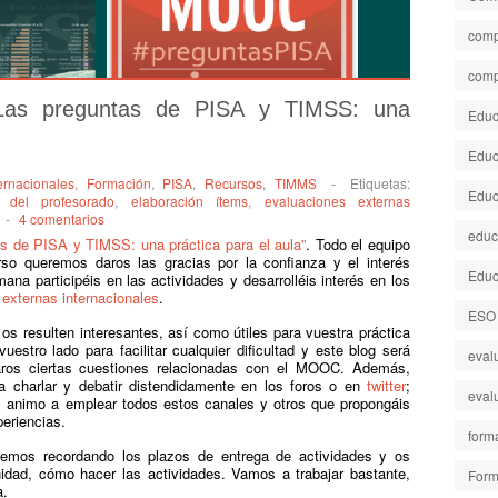
comp
comp
Las preguntas de PISA y TIMSS: una
Educa
Educ
ernacionales
,
Formación
,
PISA
,
Recursos
,
TIMMS
-
Etiquetas:
Educ
 del profesorado
,
elaboración ítems
,
evaluaciones externas
-
4 comentarios
educ
s de PISA y TIMSS: una práctica para el aula”
. Todo el equipo
so queremos daros las gracias por la confianza y el interés
Educ
 participéis en las actividades y desarrolléis interés en los
externas internacionales
.
ESO
s resulten interesantes, así como útiles para vuestra práctica
estro lado para facilitar cualquier dificultad y este blog será
eval
aros ciertas cuestiones relacionadas con el MOOC. Además,
 charlar y debatir distendidamente en los foros o en
twitter
;
eval
s animo a emplear todos estos canales y otros que propongáis
eriencias.
form
remos recordando los plazos de entrega de actividades y os
dad, cómo hacer las actividades. Vamos a trabajar bastante,
Form
a.