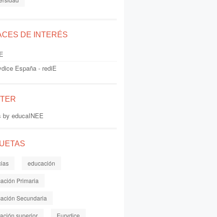
ACES DE INTERÉS
E
ydice España - rediE
TTER
s by educaINEE
QUETAS
cias
educación
ación Primaria
ación Secundaria
ación superior
Eurydice