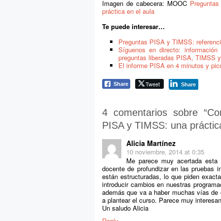
Imagen de cabecera: MOOC
Preguntas
práctica en el aula
Te puede interesar…
Preguntas PISA y TIMSS: referencia
Síguenos en directo: información
preguntas liberadas PISA, TIMSS 
El informe PISA en 4 minutos y pic
Tweet
Share
Share
4 comentarios sobre “
Co
PISA y TIMSS: una práctica
Alicia Martínez
10 noviembre, 2014 at 0:35
Me parece muy acertada esta fo
docente de profundizar en las pruebas i
están estructuradas, lo que piden exact
introducir cambios en nuestras programa
además que va a haber muchas vías de co
a plantear el curso. Parece muy interesan
Un saludo Alicia
Reply