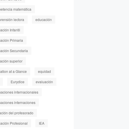
etencia matemática
rensión lectora
educación
ción Infantil
ación Primaria
ación Secundaria
ación superior
ation at a Glance
equidad
Eurydice
evaluación
uaciones internacionales
uaciones internaciones
ación del profesorado
ación Profesional
IEA