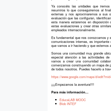
Ya conocéis las unidades que iremos
resumiros lo que conseguiremos al fina
externas y nos aproximaremos a sus obj
evaluación que las configuran, identifica
esta manera estaremos en disposición d
estas evaluaciones y crear otras simila
empleados internacionalmente.
Es fundamental que nos conozcamos y est
comunicaciones internas, es importante 
que vamos a ir haciendo y que estemos a
Somos una comunidad muy grande ubicad
especial atención a las actividades d
vamos a crear una comunidad colaborat
comenzamos construyendo un mapa de part
de todos nosotros. Puedes hacerlo a trav
https://www.google.com/maps/d/edit?m
¡¡¡¡Empezamos la aventura!!!!
Para más información…
EducaLAB MOOC
Blob INTEF