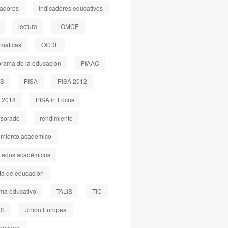
cadores
Indicadores educativos
lectura
LOMCE
máticas
OCDE
rama de la educación
PIAAC
LS
PISA
PISA 2012
 2018
PISA in Focus
esorado
rendimiento
imiento académico
ltados académicos
sta de educación
ema educativo
TALIS
TIC
SS
Unión Europea
ersidad