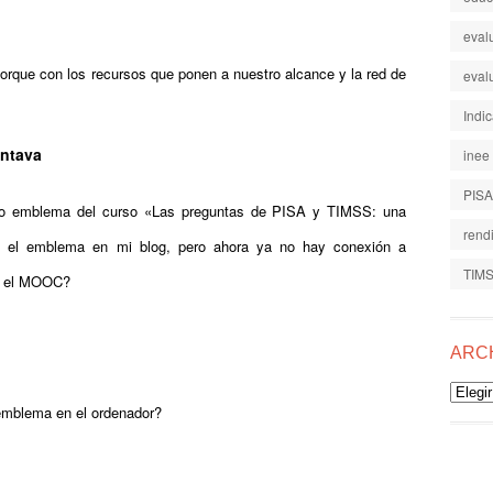
eval
porque con los recursos que ponen a nuestro alcance y la red de
eval
Indi
ontava
inee
PISA
ro emblema del curso «Las preguntas de PISA y TIMSS: una
rend
té el emblema en mi blog, pero ahora ya no hay conexión a
TIM
o el MOOC?
ARC
Archiv
 emblema en el ordenador?