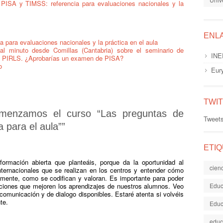
 PISA y TIMSS: referencia para evaluaciones nacionales y la
ENL
 para evaluaciones nacionales y la práctica en el aula
 al minuto desde Comillas (Cantabria) sobre el seminario de
INE
y PIRLS. ¿Aprobarías un examen de PISA?
o
Eur
TWI
menzamos el curso “Las preguntas de
Tweet
 para el aula”
”
ETI
rmación abierta que planteáis, porque da la oportunidad al
cien
nternacionales que se realizan en los centros y entender cómo
amente, como se codifican y valoran. Es importante para poder
ciones que mejoren los aprendizajes de nuestros alumnos. Veo
Educ
municación y de dialogo disponibles. Estaré atenta si volvéis
te.
Educ
educ