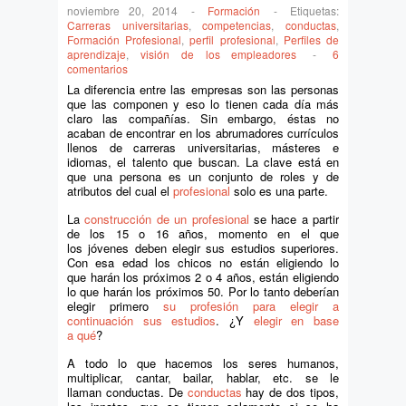
noviembre 20, 2014
-
Formación
-
Etiquetas:
Carreras universitarias
,
competencias
,
conductas
,
Formación Profesional
,
perfil profesional
,
Perfiles de
aprendizaje
,
visión de los empleadores
-
6
comentarios
La diferencia entre las empresas son las personas
que las componen y eso lo tienen cada día más
claro las compañías. Sin embargo, éstas no
acaban de encontrar en los abrumadores currículos
llenos de carreras universitarias, másteres e
idiomas, el talento que buscan. La clave está en
que una persona es un conjunto de roles y de
atributos del cual el
profesional
solo es una parte.
La
construcción de un profesional
se hace a partir
de los 15 o 16 años, momento en el que
los jóvenes deben elegir sus estudios superiores.
Con esa edad los chicos no están eligiendo lo
que harán los próximos 2 o 4 años, están eligiendo
lo que harán los próximos 50. Por lo tanto deberían
elegir primero
su profesión para elegir a
continuación sus estudios
. ¿Y
elegir en base
a qué
?
A todo lo que hacemos los seres humanos,
multiplicar, cantar, bailar, hablar, etc. se le
llaman conductas. De
conductas
hay de dos tipos,