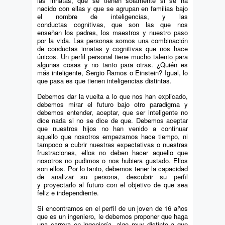
las innatas, que se tienen solamente si se ha
nacido con ellas y que se agrupan en familias bajo
el nombre de inteligencias, y las
conductas cognitivas, que son las que nos
enseñan los padres, los maestros y nuestro paso
por la vida. Las personas somos una combinación
de conductas innatas y cognitivas que nos hace
únicos. Un perfil personal tiene mucho talento para
algunas cosas y no tanto para otras. ¿Quién es
más inteligente, Sergio Ramos o Einstein? Igual, lo
que pasa es que tienen inteligencias distintas.
Debemos dar la vuelta a lo que nos han explicado,
debemos mirar el futuro bajo otro paradigma y
debemos entender, aceptar, que ser inteligente no
dice nada si no se dice de que. Debemos aceptar
que nuestros hijos no han venido a continuar
aquello que nosotros empezamos hace tiempo, ni
tampoco a cubrir nuestras expectativas o nuestras
frustraciones, ellos no deben hacer aquello que
nosotros no pudimos o nos hubiera gustado. Ellos
son ellos. Por lo tanto, debemos tener la capacidad
de analizar su persona, descubrir su perfil
y proyectarlo al futuro con el objetivo de que sea
feliz e independiente.
Si encontramos en el perfil de un joven de 16 años
que es un ingeniero, le debemos proponer que haga
una carrera en ingeniería, algo muy distinto a que