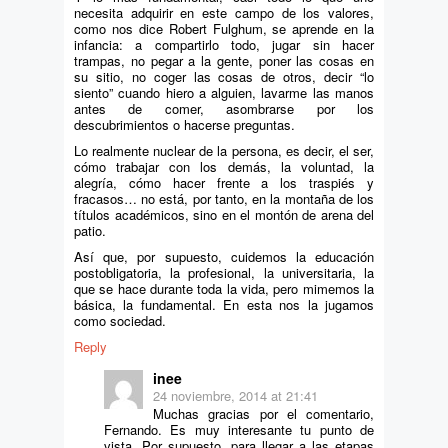
necesita adquirir en este campo de los valores,
como nos dice Robert Fulghum, se aprende en la
infancia: a compartirlo todo, jugar sin hacer
trampas, no pegar a la gente, poner las cosas en
su sitio, no coger las cosas de otros, decir “lo
siento” cuando hiero a alguien, lavarme las manos
antes de comer, asombrarse por los
descubrimientos o hacerse preguntas.
Lo realmente nuclear de la persona, es decir, el ser,
cómo trabajar con los demás, la voluntad, la
alegría, cómo hacer frente a los traspiés y
fracasos… no está, por tanto, en la montaña de los
títulos académicos, sino en el montón de arena del
patio.
Así que, por supuesto, cuidemos la educación
postobligatoria, la profesional, la universitaria, la
que se hace durante toda la vida, pero mimemos la
básica, la fundamental. En esta nos la jugamos
como sociedad.
Reply
inee
24 noviembre, 2014 at 21:41
Muchas gracias por el comentario,
Fernando. Es muy interesante tu punto de
vista. Por supuesto, para llegar a las etapas