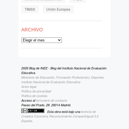
TIMSS
Unión Europea
ARCHIVO
Archivo
2026 Blog de INEE - Blog del Instituto Nacional de Evaluación
Educativa.
Ministerio de Educación, Formación Profesional y Deportes
Instituto Nacional de Evaluación Educativa
Aviso legal
Política de privacidad
Política de cookies
Acceso al
formulario de contacto
Paseo del Prado, 28. 28014 Madrid.
Esta obra está bajo una
licencia de
Creative Commons Reconocimiento-CompartirIgual 3.0
España
.