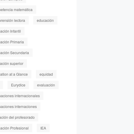
etencia matemática
rensión lectora
educación
ción Infantil
ación Primaria
ación Secundaria
ación superior
ation at a Glance
equidad
Eurydice
evaluación
uaciones internacionales
uaciones internaciones
ación del profesorado
ación Profesional
IEA