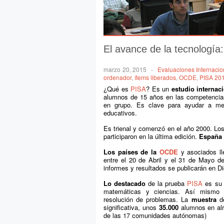
El avance de la tecnología
marzo 20, 2015
-
Evaluaciones Internacio
ordenador
,
ítems liberados
,
OCDE
,
PISA 20
¿Qué es
PISA
? Es un
estudio internac
alumnos de 15 años en las competencias
en grupo. Es clave para ayudar a mejo
educativos.
Es trienal y comenzó en el año 2000. Los
participaron en la última edición.
España 
Los países de la
OCDE
y asociados ll
entre el 20 de Abril y el 31 de Mayo 
informes y resultados se publicarán en D
Lo destacado
de la prueba
PISA
es s
matemáticas y ciencias. Así mismo e
resolución de problemas. La
muestra
de
significativa, unos
35.000
alumnos en al
de las 17 comunidades autónomas)