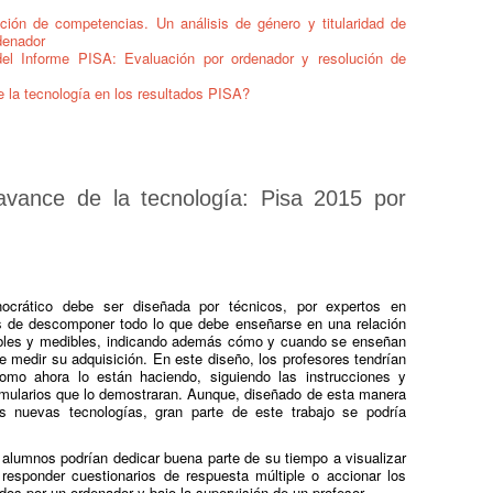
ición de competencias. Un análisis de género y titularidad de
denador
el Informe PISA: Evaluación por ordenador y resolución de
e la tecnología en los resultados PISA?
avance de la tecnología: Pisa 2015 por
crático debe ser diseñada por técnicos, por expertos en
es de descomponer todo lo que debe enseñarse en una relación
bles y medibles, indicando además cómo y cuando se enseñan
 medir su adquisición. En este diseño, los profesores tendrían
como ahora lo están haciendo, siguiendo las instrucciones y
mularios que lo demostraran. Aunque, diseñado de esta manera
as nuevas tecnologías, gran parte de este trabajo se podría
 alumnos podrían dedicar buena parte de su tiempo a visualizar
responder cuestionarios de respuesta múltiple o accionar los
os por un ordenador y bajo la supervisión de un profesor.