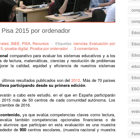
comp
comp
: Pisa 2015 por ordenador
Educa
nales
,
INEE
,
PISA
,
Recursos
-
Etiquetas:
ciencias
,
Evaluación por
Educ
15
,
prueba digital
,
Prueba por ordenador
-
3 comentarios
Educ
ional
comparativo para evaluar los sistemas educativos y a los
 de lectura, matemáticas, ciencias y resolución de problemas
rar la calidad, equidad y eficiencia de nuestros sistemas
educ
Educ
 últimos resultados publicados son del
2012
. Más de 70 países
lleva
participando desde su primera edición
.
ESO
evarán a cabo este estudio, en el que en España participarán
de 2015 más de 50 centros de cada comunidad autónoma. Los
eval
iciembre de 2016.
eval
u
contenido,
ya que evalúa competencias claves como lectura,
valúa también competencias opcionales financieras o de
form
 alumnos que participan en esta evaluación es una muestra
rededor de
900
centros escolares, (muestra nacional y muestra
Form