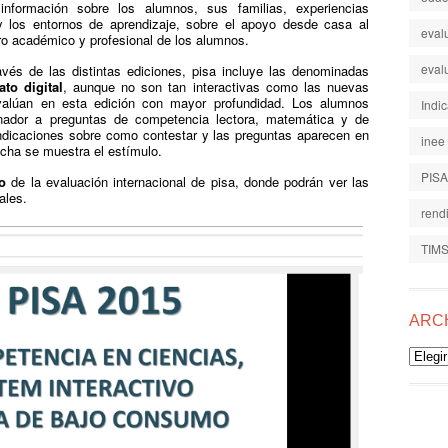
información sobre los alumnos, sus familias, experiencias
y los entornos de aprendizaje, sobre el apoyo desde casa al
eval
uro académico y profesional de los alumnos.
eval
vés de las distintas ediciones, pisa incluye las denominadas
to digital
, aunque no son tan interactivas como las nuevas
valúan en esta edición con mayor profundidad. Los alumnos
Indi
nador a preguntas de competencia lectora, matemática y de
ndicaciones sobre como contestar y las preguntas aparecen en
inee
recha se muestra el estímulo.
PISA
o
de la evaluación internacional de pisa, donde podrán ver las
ales.
rend
TIM
ARC
Archiv