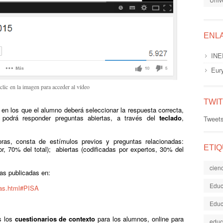
ENL
INE
Eur
clic en la imagen para acceder al vídeo
TWI
, en los que el alumno deberá seleccionar la respuesta correcta,
podrá responder preguntas abiertas, a través del
teclado
,
Tweet
ras, consta de estímulos previos y preguntas relacionadas:
ETI
or, 70% del total); abiertas (codificadas por expertos, 30% del
cien
as publicadas en:
Educ
das.html#PISA
Educ
s los
cuestionarios de contexto
para los alumnos, online para
educ