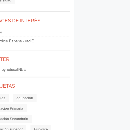
ACES DE INTERÉS
E
ydice España - rediE
TTER
s by educaINEE
QUETAS
cias
educación
ación Primaria
ación Secundaria
ación superior
Eurydice