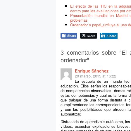
El efecto de las TIC en la adquis
centro para las evaluaciones por or
Presentación mundial en Madrid d
problemas
Ordenador o papel,¿influye el uso d
Tweet
Share
Share
3 comentarios sobre “
El 
ordenador
”
Enrique Sánchez
20 marzo, 2015 at 16:22
La escuela de un mundo tecno
educación. Ellos serían los responsabl
de competencias observables, demostra
estas competencias y cuál es la forma de
que trabajar de una forma distinta a 
cumplimentando los correspondientes for
y con las posibilidades que ofrecen l
automatizar.
Disfrazado de aprendizaje autónomo, los
vídeos, escuchar explicaciones breves, 
distintos comandos de un simulador, guiad