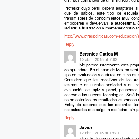
Profesor cuyo perfil deberá adaptarse a
que de sabios, este tipo de escuela 
transmisores de conocimientos muy concr
empoderen o devuelvan la autoestima. S
reducir la frustración y mantener controla
http://www.otraspoliticas.com/educacion/
Reply
Berenice Gatica M
10 abril, 2015 at 7:02
Me parece interesante esta propu
computadora. En el caso de México será c
tipo de evaluación y cuántos de ellos est
Considero que los reactivos de lectur
realmente en nuestra sociedad y en lo
evaluación de lápiz y papel, pensemos
acceso a las nuevas tecnologías. Será in
no ha obtenido los resultados esperados e 
Estoy de acuerdo que los docentes ten
necesidades que exige la sociedad, sin pe
Reply
Javier
12 abril, 2015 at 18:21
¿Existe alguna página donde se d