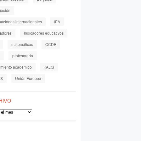
uación
uaciones internacionales
IEA
cadores
Indicadores educativos
matemáticas
OCDE
profesorado
imiento académico
TALIS
SS
Unión Europea
HIVO
o