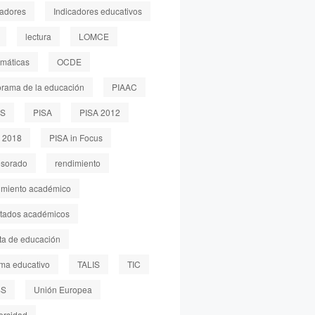
cadores
Indicadores educativos
lectura
LOMCE
máticas
OCDE
rama de la educación
PIAAC
LS
PISA
PISA 2012
 2018
PISA in Focus
esorado
rendimiento
imiento académico
ltados académicos
sta de educación
ema educativo
TALIS
TIC
SS
Unión Europea
ersidad