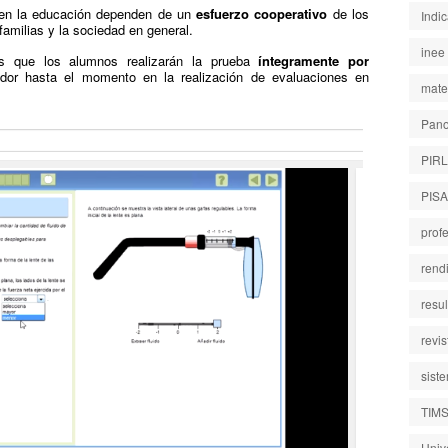
 en la educación dependen de un
esfuerzo cooperativo
de los
Indi
 familias y la sociedad en general.
inee
s que los alumnos realizarán la prueba
íntegramente por
dor hasta el momento en la realización de evaluaciones en
mate
Pano
PIR
PISA
prof
rend
resu
revi
sist
TIM
Univ