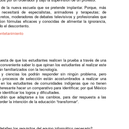
l de la nueva escuela que se pretende implantar. Porque, más
necesitará de especialistas, animadores y terapeutas; de
etos, moderadores de debates televisivos y profesionales que
on fórmulas eficaces y conocidas de alimentar la ignorancia,
do el descontento.
entetanimiento
esta de que los estudiantes realicen la prueba a través de una
onveniente saber lo que opinan los estudiantes al realizar este
án familiarizados con la tecnología.
a y ciencias los podrán responder sin ningún problema, pero
s procesos de selección están acostumbrados a realizar una
 en los estudiantes de comunidades indígenas que no tienen
teresante hacer un comparativo para identificar, por qué México
identificar los logros y dificultades.
drán que adaptarse a los cambios, para dar respuesta a las
rder la intención de la educación “transformar”.
etallen los requisitos del equipo informático necesario?