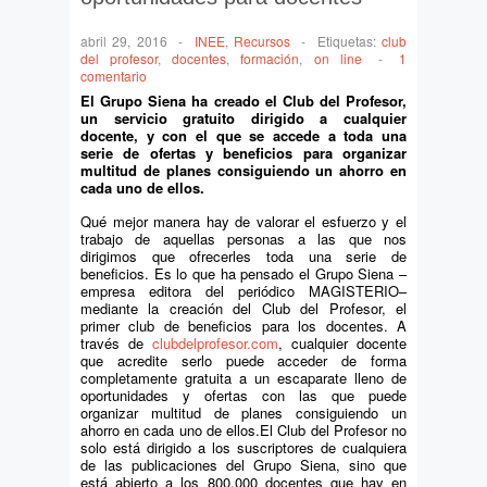
abril 29, 2016
-
INEE
,
Recursos
-
Etiquetas:
club
del profesor
,
docentes
,
formación
,
on line
-
1
comentario
El Grupo Siena ha creado el Club del Profesor,
un servicio gratuito dirigido a cualquier
docente, y con el que se accede a toda una
serie de ofertas y beneficios para organizar
multitud de planes consiguiendo un ahorro en
cada uno de ellos.
Qué mejor manera hay de valorar el esfuerzo y el
trabajo de aquellas personas a las que nos
dirigimos que ofrecerles toda una serie de
beneficios. Es lo que ha pensado el Grupo Siena –
empresa editora del periódico MAGISTERIO–
mediante la creación del Club del Profesor, el
primer club de beneficios para los docentes. A
través de
clubdelprofesor.com
, cualquier docente
que acredite serlo puede acceder de forma
completamente gratuita a un escaparate lleno de
oportunidades y ofertas con las que puede
organizar multitud de planes consiguiendo un
ahorro en cada uno de ellos.El Club del Profesor no
solo está dirigido a los suscriptores de cualquiera
de las publicaciones del Grupo Siena, sino que
está abierto a los 800.000 docentes que hay en