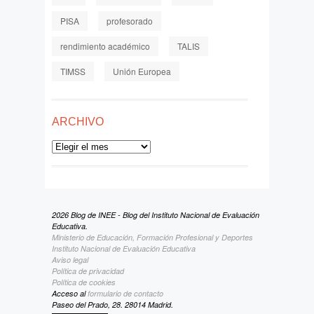
PISA
profesorado
rendimiento académico
TALIS
TIMSS
Unión Europea
ARCHIVO
Archivo
2026 Blog de INEE - Blog del Instituto Nacional de Evaluación
Educativa.
Ministerio de Educación, Formación Profesional y Deportes
Instituto Nacional de Evaluación Educativa
Aviso legal
Política de privacidad
Política de cookies
Acceso al
formulario de contacto
Paseo del Prado, 28. 28014 Madrid.