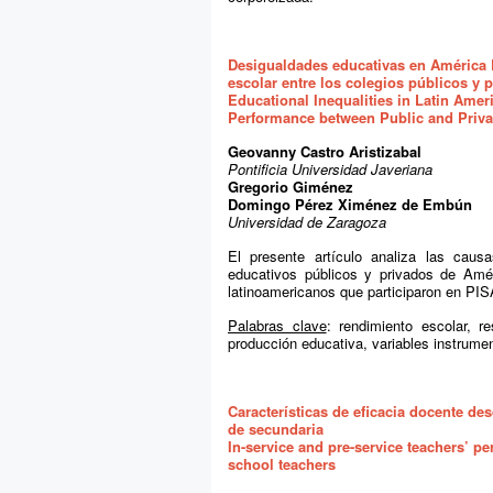
Desigualdades educativas en América 
escolar entre los colegios públicos y 
Educational Inequalities in Latin Amer
Performance between Public and Priva
Geovanny Castro Aristizabal
Pontificia Universidad Javeriana
Gregorio Giménez
Domingo Pérez Ximénez de Embún
Universidad de Zaragoza
El presente artículo analiza las caus
educativos públicos y privados de Améri
latinoamericanos que participaron en PIS
Palabras clave
: rendimiento escolar, r
producción educativa, variables instrum
Características de eficacia docente de
de secundaria
In-service and pre-service teachers’ pe
school teachers