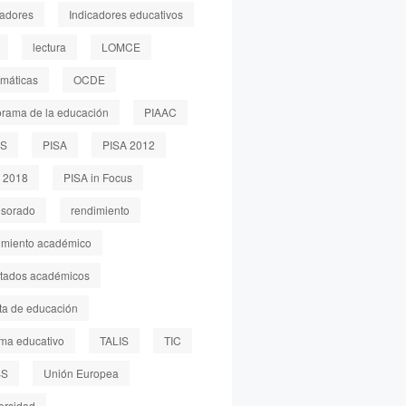
cadores
Indicadores educativos
lectura
LOMCE
máticas
OCDE
rama de la educación
PIAAC
LS
PISA
PISA 2012
 2018
PISA in Focus
esorado
rendimiento
imiento académico
ltados académicos
sta de educación
ema educativo
TALIS
TIC
SS
Unión Europea
ersidad