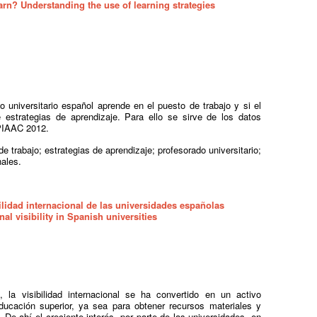
rn? Understanding the use of learning strategies
o universitario español aprende en el puesto de trabajo y si el
 estrategias de aprendizaje. Para ello se sirve de los datos
 PIAAC 2012.
de trabajo; estrategias de aprendizaje; profesorado universitario;
nales.
bilidad internacional de las universidades españolas
nal visibility in Spanish universities
, la visibilidad internacional se ha convertido en un activo
ducación superior, ya sea para obtener recursos materiales y
De ahí el creciente interés, por parte de las universidades, en