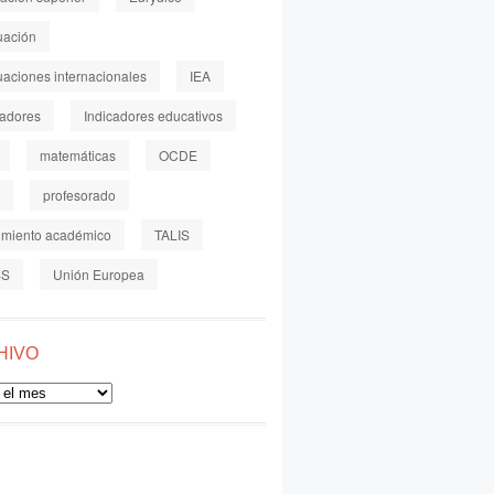
uación
uaciones internacionales
IEA
cadores
Indicadores educativos
matemáticas
OCDE
profesorado
imiento académico
TALIS
SS
Unión Europea
HIVO
o