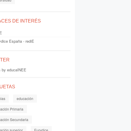
ACES DE INTERÉS
E
ydice España - rediE
TTER
s by educaINEE
QUETAS
cias
educación
ación Primaria
ación Secundaria
ación superior
Eurydice