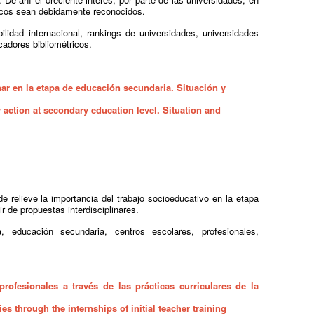
ficos sean debidamente reconocidos.
bilidad internacional, rankings de universidades, universidades
cadores bibliométricos.
nar en la etapa de educación secundaria.
Situación y
 action at secondary education level. Situation and
e relieve la importancia del trabajo socioeducativo en la etapa
r de propuestas interdisciplinares.
a, educación secundaria, centros escolares, profesionales,
rofesionales a través de las prácticas curriculares de la
s through the internships of initial teacher training