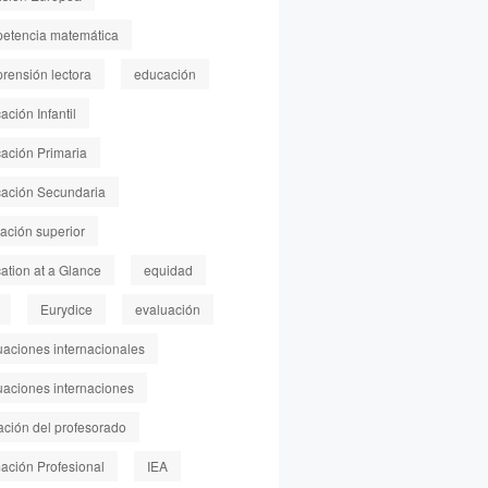
etencia matemática
rensión lectora
educación
ción Infantil
ación Primaria
ación Secundaria
ación superior
ation at a Glance
equidad
Eurydice
evaluación
uaciones internacionales
uaciones internaciones
ación del profesorado
ación Profesional
IEA