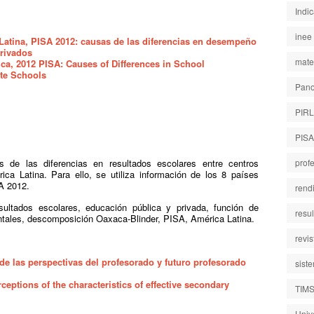
Indi
inee
Latina, PISA 2012: causas de las diferencias en desempeño
privados
mate
ica, 2012 PISA: Causes of Differences in School
te Schools
Pano
PIR
PISA
as de las diferencias en resultados escolares entre centros
prof
ca Latina. Para ello, se utiliza información de los 8 países
A 2012.
rend
esultados escolares, educación pública y privada, función de
resu
entales, descomposición Oaxaca-Blinder, PISA, América Latina.
revi
sde las perspectivas del profesorado y futuro profesorado
sist
rceptions of the characteristics of effective secondary
TIM
Univ