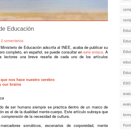
comp
comp
 de Educación
Educa
2 comentarios
Educ
l Ministerio de Educación adscrita al INEE, acaba de publicar su
Educ
ero completo, en español, se puede consultar en
este enlace
. A
os lectores una breve reseña de cada uno de los artículos
educ
Educ
r que nos hace nuestro cerebro
ESO
y our brains
eval
nca
eval
modo de ser humano siempre se practica dentro de un marco de
ción es el de la dualidad mente-cuerpo. Este artículo subraya que
form
a comprensión de la necesidad de cultura.
, marcadores somáticos, escenarios de corporeidad, mente
Form