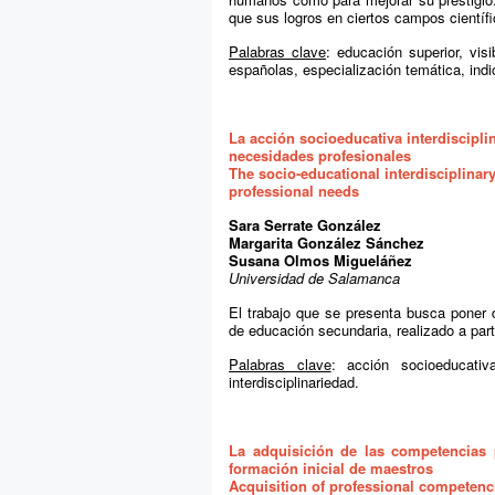
que sus logros en ciertos campos cientí
Palabras clave
: educación superior, visi
españolas, especialización temática, indi
La acción socioeducativa interdiscipli
necesidades profesionales
The socio-educational interdisciplinary
professional needs
Sara Serrate González
Margarita González Sánchez
Susana Olmos Migueláñez
Universidad de Salamanca
El trabajo que se presenta busca poner d
de educación secundaria, realizado a parti
Palabras clave
: acción socioeducativ
interdisciplinariedad.
La adquisición de las competencias p
formación inicial de maestros
Acquisition of professional competencie