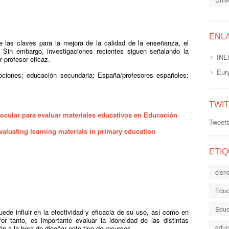
ENL
 las claves para la mejora de la calidad de la enseñanza, el
 Sin embargo, investigaciones recientes siguen señalando la
INE
 profesor eficaz.
Eur
epciones; educación secundaria; España/profesores españoles;
TWI
ocular para evaluar materiales educativos en Educación
Tweet
valuating learning materials in primary education
ETI
cien
Educ
Educ
ede influir en la efectividad y eficacia de su uso, así como en
r tanto, es importante evaluar la idoneidad de las distintas
educ
n a la hora de diseñar este tipo de recursos.