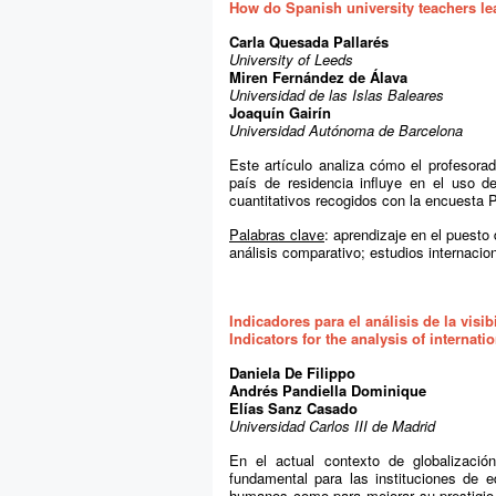
How do Spanish university teachers lea
Carla Quesada Pallarés
University of Leeds
Miren Fernández de Álava
Universidad de las Islas Baleares
Joaquín Gairín
Universidad Autónoma de Barcelona
Este artículo analiza cómo el profesorad
país de residencia influye en el uso de
cuantitativos recogidos con la encuesta
Palabras clave
: aprendizaje en el puesto 
análisis comparativo; estudios internacio
Indicadores para el análisis de la visi
Indicators for the analysis of internatio
Daniela De Filippo
Andrés Pandiella Dominique
Elías Sanz Casado
Universidad Carlos III de Madrid
En el actual contexto de globalización
fundamental para las instituciones de e
humanos como para mejorar su prestigio. 