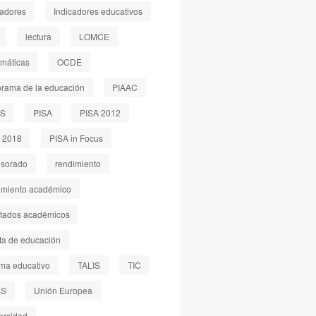
cadores
Indicadores educativos
lectura
LOMCE
máticas
OCDE
rama de la educación
PIAAC
LS
PISA
PISA 2012
 2018
PISA in Focus
esorado
rendimiento
imiento académico
ltados académicos
sta de educación
ema educativo
TALIS
TIC
SS
Unión Europea
ersidad