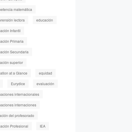
etencia matemática
rensión lectora
educación
ción Infantil
ación Primaria
ación Secundaria
ación superior
ation at a Glance
equidad
Eurydice
evaluación
uaciones internacionales
uaciones internaciones
ación del profesorado
ación Profesional
IEA