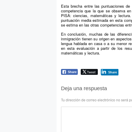
Esta brecha entre las puntuaciones de
competencia que la que se observa en 
PISA: ciencias, matemáticas y lectura. 
puntuación media estimada en esta compe
se estima en las otras competencias entr
En conclusión, muchas de las diferenc
inmigración tienen su origen en aspectos
lengua hablada en casa o a su menor re
en esta evaluación a partir de los resu
matemáticas y lectura.
Tweet
Share
Share
Deja una respuesta
Tu dirección de correo electrónico no será p