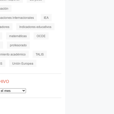
uación
uaciones internacionales
IEA
cadores
Indicadores educativos
matemáticas
OCDE
profesorado
imiento académico
TALIS
SS
Unión Europea
HIVO
o