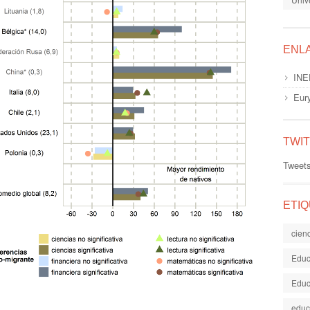
ENL
INE
Eur
TWI
Tweet
ETI
cien
Educ
Educ
educ