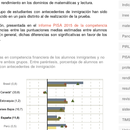
 rendimiento en los dominios de matemáticas y lectura.
Indi
rupo de estudiantes con antecedentes de inmigración han sido
inee
do en un país distinto al de realización de la prueba.
ión, presentada en el
informe PISA 2015 de la competencia
mate
encias entre las puntuaciones medias estimadas entre alumnos
 general, dichas diferencias son significativas en favor de los
Pano
.
PIR
s en competencia financiera de los alumnos inmigrantes y no
PISA
tre ambos grupos. Entre paréntesis, porcentaje de alumnos en
con antecedentes de inmigración
prof
rend
resu
revi
sist
TIM
Univ