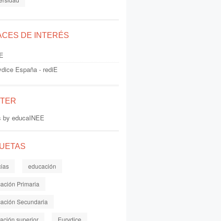
ACES DE INTERÉS
E
ydice España - rediE
TTER
s by educaINEE
QUETAS
cias
educación
ación Primaria
ación Secundaria
ación superior
Eurydice