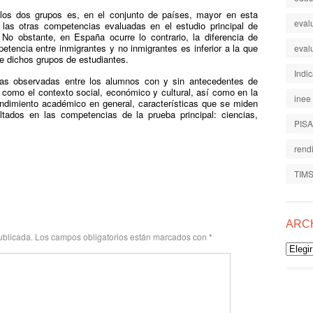
 los dos grupos es, en el conjunto de países, mayor en esta
eval
las otras competencias evaluadas en el estudio principal de
No obstante, en España ocurre lo contrario, la diferencia de
tencia entre inmigrantes y no inmigrantes es inferior a la que
eval
e dichos grupos de estudiantes.
Indi
ias observadas entre los alumnos con y sin antecedentes de
 como el contexto social, económico y cultural, así como en la
inee
ndimiento académico en general, características que se miden
ltados en las competencias de la prueba principal: ciencias,
PISA
rend
TIM
ARC
ublicada.
Los campos obligatorios están marcados con
*
Archiv