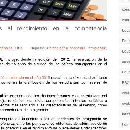
comp
comp
os al rendimiento en la competencia
Educa
Educ
cionales
,
PISA
-
Etiquetas:
Competencia financiera
,
inmigración
,
Educ
E incluye, desde la edición de 2012, la evaluación de la
educ
tes de 15 años de algunos de los países participantes en el
Educ
ición celebrada en el año 2015
muestran la diversidad existente
como en la distribución de los estudiantes por niveles de
ESO
eval
isis considerando los distintos factores y características del
jor rendimiento en dicha competencia. Entre las variables a
eval
pectos más asociado a las características del alumnado, como
s antecedentes de inmigración.
form
 competencia financiera y los antecedentes de inmigración se
iferencias entre las puntuaciones obtenidas del alumnado de un
Form
la diferencia en el rendimiento se puede deber a otros factores