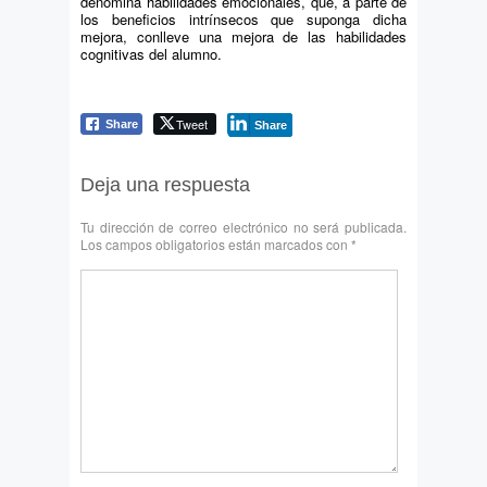
denomina habilidades emocionales, que, a parte de
los beneficios intrínsecos que suponga dicha
mejora, conlleve una mejora de las habilidades
cognitivas del alumno.
Tweet
Share
Share
Deja una respuesta
Tu dirección de correo electrónico no será publicada.
Los campos obligatorios están marcados con
*