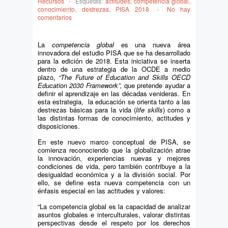
Recursos
-
Etiquetas:
actitudes
,
competencia global
,
conocimiento
,
destrezas
,
PISA 2018
-
No hay
comentarios
La
competencia global
es una nueva área
innovadora del estudio PISA que se ha desarrollado
para la edición de 2018. Esta iniciativa se inserta
dentro de una estrategia de la OCDE a medio
plazo,
“The Future of Education and Skills OECD
Education 2030 Framework”,
que pretende ayudar a
definir el aprendizaje en las décadas venideras. En
esta estrategia, la educación se orienta tanto a las
destrezas básicas para la vida (
life skills
) como a
las distintas formas de conocimiento, actitudes y
disposiciones.
En este nuevo marco conceptual de PISA, se
comienza reconociendo que la globalización atrae
la innovación, experiencias nuevas y mejores
condiciones de vida, pero también contribuye a la
desigualdad económica y a la división social. Por
ello, se define esta nueva competencia con un
énfasis especial en las actitudes y valores:
“La competencia global es la capacidad de analizar
asuntos globales e interculturales, valorar distintas
perspectivas desde el respeto por los derechos