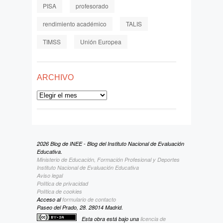
PISA
profesorado
rendimiento académico
TALIS
TIMSS
Unión Europea
ARCHIVO
Archivo
2026 Blog de INEE - Blog del Instituto Nacional de Evaluación
Educativa.
Ministerio de Educación, Formación Profesional y Deportes
Instituto Nacional de Evaluación Educativa
Aviso legal
Política de privacidad
Política de cookies
Acceso al
formulario de contacto
Paseo del Prado, 28. 28014 Madrid.
Esta obra está bajo una
licencia de