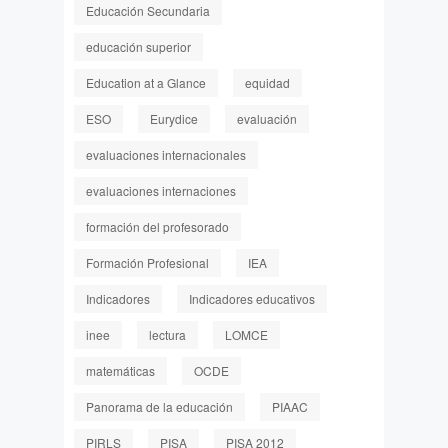
Educación Secundaria
educación superior
Education at a Glance
equidad
ESO
Eurydice
evaluación
evaluaciones internacionales
evaluaciones internaciones
formación del profesorado
Formación Profesional
IEA
Indicadores
Indicadores educativos
inee
lectura
LOMCE
matemáticas
OCDE
Panorama de la educación
PIAAC
PIRLS
PISA
PISA 2012