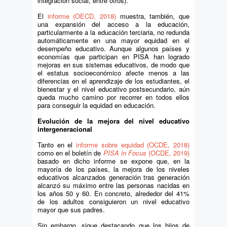
integración social, entre otros).
El
informe (OECD, 2018)
muestra, también, que
una expansión del acceso a la educación,
particularmente a la educación terciaria, no redunda
automáticamente en una mayor equidad en el
desempeño educativo. Aunque algunos países y
economías que participan en PISA han logrado
mejoras en sus sistemas educativos, de modo que
el estatus socioeconómico afecte menos a las
diferencias en el aprendizaje de los estudiantes, el
bienestar y el nivel educativo postsecundario, aún
queda mucho camino por recorrer en todos ellos
para conseguir la equidad en educación.
Evolución de la mejora del nivel educativo
intergeneracional
Tanto en el
informe sobre equidad (OCDE, 2018)
como en el boletín de
PISA in Focus
(OCDE, 2019)
basado en dicho informe se expone que, en la
mayoría de los países, la mejora de los niveles
educativos alcanzados generación tras generación
alcanzó su máximo entre las personas nacidas en
los años 50 y 60. En concreto, alrededor del 41%
de los adultos consiguieron un nivel educativo
mayor que sus padres.
Sin embargo, sigue destacando que los hijos de