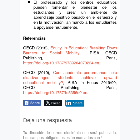
El profesorado y los centros educativos
pueden fomentar el bienestar de los
estudiantes y crear un ambiente de
aprendizaje positivo basado en el esfuerzo y
en la motivación, animando a los estudiantes
a apoyarse mutuamente.
Referencias
OECD (2018),
Equity in Education: Breaking Down
Barriers to Social Mobility
, PISA, OECD
Publishing, Paris,
https://doi.org/10.1787/9789264073234-en
.
OECD (2019),
Can academic performance help
disadvantaged students achieve upward
educational mobility?
, PISA in Focus 2019/99,
OECD Publishing, Paris,
https://doi.org/10.1787/fd5356d0-en
.
Tweet
Share
Share
Deja una respuesta
Tu dirección de correo electrónico no será publicada.
Los campos obligatorios están marcados con
*