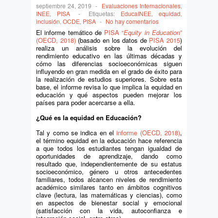
septiembre 24, 2019
-
Evaluaciones Internacionales
,
INEE
,
PISA
-
Etiquetas:
EducaINEE
,
equidad
,
inclusión
,
OCDE
,
PISA
-
No hay comentarios
El informe temático de
PISA “
Equity in Education
”
(OECD, 2018)
(basado en los datos de
PISA 2015
)
realiza un análisis sobre la evolución del
rendimiento educativo en las últimas décadas y
cómo las diferencias socioeconómicas siguen
influyendo en gran medida en el grado de éxito para
la realización de estudios superiores. Sobre esta
base, el informe revisa lo que implica la equidad en
educación y qué aspectos pueden mejorar los
países para poder acercarse a ella.
¿Qué es la equidad en Educación?
Tal y como se indica en el
informe (OECD, 2018)
,
el término equidad en la educación hace referencia
a que todos los estudiantes tengan igualdad de
oportunidades de aprendizaje, dando como
resultado que, independientemente de su estatus
socioeconómico, género u otros antecedentes
familiares, todos alcancen niveles de rendimiento
académico similares tanto en ámbitos cognitivos
clave (lectura, las matemáticas y ciencias), como
en aspectos de bienestar social y emocional
(satisfacción con la vida, autoconfianza e