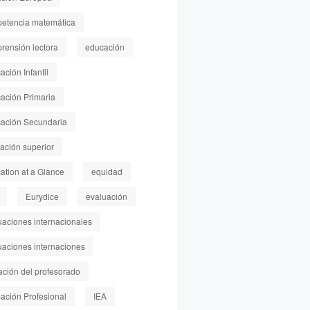
etencia matemática
rensión lectora
educación
ción Infantil
ación Primaria
ación Secundaria
ación superior
ation at a Glance
equidad
Eurydice
evaluación
uaciones internacionales
uaciones internaciones
ación del profesorado
ación Profesional
IEA