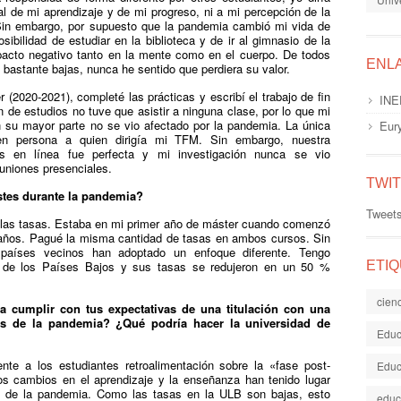
al de mi aprendizaje y de mi progreso, ni a mi percepción de la
n. Sin embargo, por supuesto que la pandemia cambió mi vida de
ibilidad de estudiar en la biblioteca y de ir al gimnasio de la
pacto negativo tanto en la mente como en el cuerpo. De todos
ENL
astante bajas, nunca he sentido que perdiera su valor.
2020-2021), completé las prácticas y escribí el trabajo de fin
INE
 de estudios no tuve que asistir a ninguna clase, por lo que mi
n su mayor parte no se vio afectado por la pandemia. La única
Eur
en persona a quien dirigía mi TFM. Sin embargo, nuestra
es en línea fue perfecta y mi investigación nunca se vio
euniones presenciales.
TWI
stes durante la pandemia?
Tweet
 las tasas. Estaba en mi primer año de máster cuando comenzó
 años. Pagué la misma cantidad de tasas en ambos cursos. Sin
países vecinos han adoptado un enfoque diferente. Tengo
s de los Países Bajos y sus tasas se redujeron en un 50 %
ETI
cien
a cumplir con tus expectativas de una titulación con una
és de la pandemia? ¿Qué podría hacer la universidad de
Educ
nte a los estudiantes retroalimentación sobre la «fase post-
Educ
s cambios en el aprendizaje y la enseñanza han tenido lugar
n de la pandemia. Como las tasas en la ULB son bajas, esto
educ