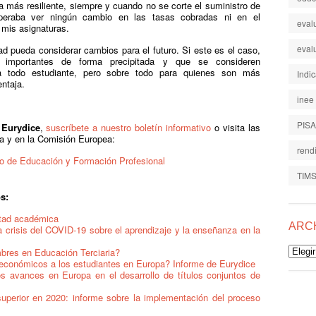
 más resiliente, siempre y cuando no se corte el suministro de
esperaba ver ningún cambio en las tasas cobradas ni en el
eval
 mis asignaturas.
eval
ad pueda considerar cambios para el futuro. Si este es el caso,
 importantes de forma precipitada y que se consideren
ra todo estudiante, pero sobre todo para quienes son más
Indi
ntaja.
inee
PISA
 Eurydice
,
suscríbete a nuestro boletín informativo
o visita las
a y en la Comisión Europea:
rend
o de Educación y Formación Profesional
TIM
s:
rtad académica
ARC
crisis del COVID-19 sobre el aprendizaje y la enseñanza en la
Archiv
res en Educación Terciaria?
económicos a los estudiantes en Europa? Informe de Eurydice
 avances en Europa en el desarrollo de títulos conjuntos de
uperior en 2020: informe sobre la implementación del proceso