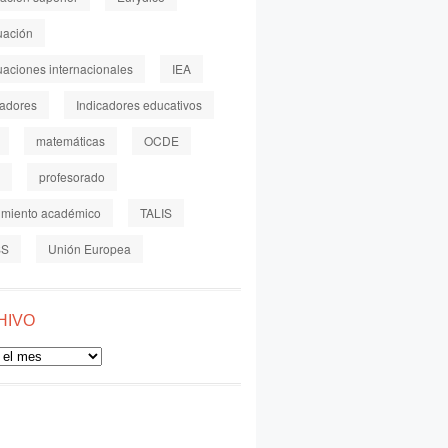
uación
uaciones internacionales
IEA
cadores
Indicadores educativos
matemáticas
OCDE
profesorado
imiento académico
TALIS
SS
Unión Europea
HIVO
o