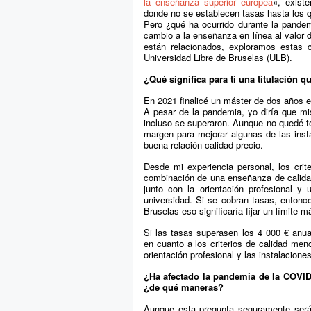
la enseñanza superior europea
«, exist
donde no se establecen tasas hasta los q
Pero ¿qué ha ocurrido durante la pandem
cambio a la enseñanza en línea al valor d
están relacionados, exploramos estas c
Universidad Libre de Bruselas (ULB).
¿Qué significa para ti una titulación 
En 2021 finalicé un máster de dos años e
A pesar de la pandemia, yo diría que mis
incluso se superaron. Aunque no quedé t
margen para mejorar algunas de las instal
buena relación calidad-precio.
Desde mi experiencia personal, los crite
combinación de una enseñanza de calidad
junto con la orientación profesional y 
universidad. Si se cobran tasas, entonc
Bruselas eso significaría fijar un límite 
Si las tasas superasen los 4 000 € anu
en cuanto a los criterios de calidad men
orientación profesional y las instalacione
¿Ha afectado la pandemia de la COVID-1
¿de qué maneras?
Aunque esta pregunta seguramente será r