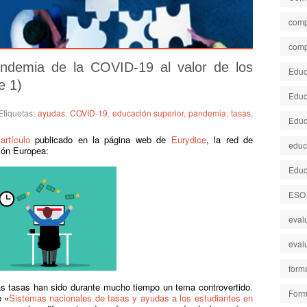
comp
comp
ndemia de la COVID-19 al valor de los
Educa
e 1)
Educ
Etiquetas:
ayudas
,
COVID-19
,
educación superior
,
pandemia
,
tasas
,
Educ
o
artículo
publicado en la página web de
Eurydice
, la red de
educ
ión Europea:
Educ
ESO
eval
eval
form
las tasas han sido durante mucho tiempo un tema controvertido.
Form
e «
Sistemas nacionales de tasas y ayudas a los estudiantes en