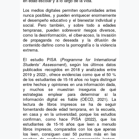
en edad escolar y a lo largo de la vida.
Los medios digitales permiten oportunidades antes
nunca posibles, y pueden enriquecer enormemente
el desempeño educativo y el bienestar individual y
social. Pero también, y sobre todo a edades
tempranas, pueden sobrevenir riesgos diversos,
como la desinformación, el ciber-acoso, la invasión
de propaganda no deseada y la difusión de
contenido dañino como la pornografía o la violencia
extrema.
El estudio PISA (
Programme for International
Students’ Assessment
), según los últimos datos
publicados -recogidos en 2018 y analizados entre
2019 y 2022-, ofrece evidencias como que el 50 %
de los estudiantes de 15-16 años no logra distinguir
entre hechos y opiniones en una información dada,
y muchos se muestran inseguros de qué
estrategias emplear para determinar si la
información digital es fiable (OECD, 2021). La
lectura de libros impresos se ha de seguir
fomentando desde edad temprana, en la escuela,
en casa y en la universidad, porque los estudios
confirman, como hace PISA (2022), que los
estudiantes de 15-16 años que leen a menudo
libros impresos, comparados con los que apenas
los leen, consiguen casi 50 puntos más en las
pruebas de rendimiento en comprensión lectora.