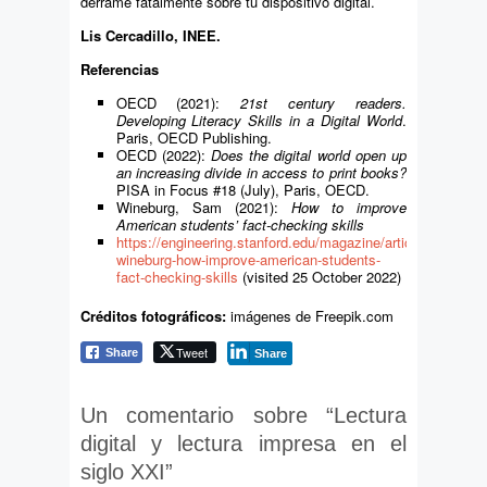
derrame fatalmente sobre tu dispositivo digital.
Lis Cercadillo,
INEE.
Referencias
OECD (2021):
21st century readers.
Developing Literacy Skills in a Digital World
.
Paris, OECD Publishing.
OECD (2022):
Does the digital world open up
an increasing divide in access to print books?
PISA in Focus #18 (July), Paris, OECD.
Wineburg, Sam (2021):
How to improve
American students’ fact-checking skills
https://engineering.stanford.edu/magazine/article/sam-
wineburg-how-improve-american-students-
fact-checking-skills
(visited 25 October 2022)
Créditos fotográficos:
imágenes de Freepik.com
Tweet
Share
Share
Un comentario sobre “
Lectura
digital y lectura impresa en el
siglo XXI
”