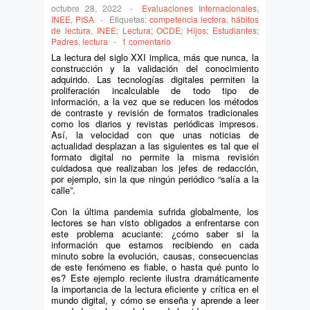
octubre 28, 2022
-
Evaluaciones Internacionales
,
INEE
,
PISA
-
Etiquetas:
competencia lectora
,
hábitos
de lectura
,
INEE; Lectura; OCDE; Hijos; Estudiantes;
Padres
,
lectura
-
1 comentario
La lectura del siglo XXI implica, más que nunca, la
construcción y la validación del conocimiento
adquirido. Las tecnologías digitales permiten la
proliferación incalculable de todo tipo de
información, a la vez que se reducen los métodos
de contraste y revisión de formatos tradicionales
como los diarios y revistas periódicas impresos.
Así, la velocidad con que unas noticias de
actualidad desplazan a las siguientes es tal que el
formato digital no permite la misma revisión
cuidadosa que realizaban los jefes de redacción,
por ejemplo, sin la que ningún periódico “salía a la
calle”.
Con la última pandemia sufrida globalmente, los
lectores se han visto obligados a enfrentarse con
este problema acuciante: ¿cómo saber si la
información que estamos recibiendo en cada
minuto sobre la evolución, causas, consecuencias
de este fenómeno es fiable, o hasta qué punto lo
es? Este ejemplo reciente ilustra dramáticamente
la importancia de la lectura eficiente y crítica en el
mundo digital, y cómo se enseña y aprende a leer