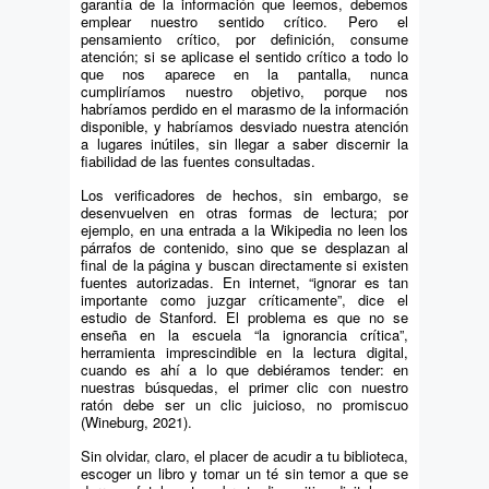
garantía de la información que leemos, debemos
emplear nuestro sentido crítico. Pero el
pensamiento crítico, por definición, consume
atención; si se aplicase el sentido crítico a todo lo
que nos aparece en la pantalla, nunca
cumpliríamos nuestro objetivo, porque nos
habríamos perdido en el marasmo de la información
disponible, y habríamos desviado nuestra atención
a lugares inútiles, sin llegar a saber discernir la
fiabilidad de las fuentes consultadas.
Los verificadores de hechos, sin embargo, se
desenvuelven en otras formas de lectura; por
ejemplo, en una entrada a la Wikipedia no leen los
párrafos de contenido, sino que se desplazan al
final de la página y buscan directamente si existen
fuentes autorizadas. En internet, “ignorar es tan
importante como juzgar críticamente”, dice el
estudio de Stanford. El problema es que no se
enseña en la escuela “la ignorancia crítica”,
herramienta imprescindible en la lectura digital,
cuando es ahí a lo que debiéramos tender: en
nuestras búsquedas, el primer clic con nuestro
ratón debe ser un clic juicioso, no promiscuo
(Wineburg, 2021).
Sin olvidar, claro, el placer de acudir a tu biblioteca,
escoger un libro y tomar un té sin temor a que se