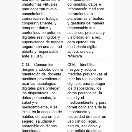
plataformas virtuales
contenidos, datos e
para construir nuevo
información mediante
conocimiento,
herramientas o
comunicarse, trabajar
plataformas virtuales,
cooperativamente, y
y gestiona de manera
compartir datos y
responsable sus
contenidos en entornos
acciones, presencia y
digitales restringidos y
visibilidad en la red,
supervisados de manera
para ejercer una
segura, con una actitud
ciudadanía digital
abierta y responsable
activa, cívica y
ante su uso.
reflexiva.
CD4. Conoce los
CD4. Identifica
riesgos y adopta, con la
riesgos y adopta
orientación del docente,
medidas preventivas al
medidas preventivas al
usar las tecnologías
usar las tecnologías
digitales para proteger
digitales para proteger
los dispositivos, los
los dispositivos, los
datos personales, la
datos personales, la
salud y el
salud y el
medioambiente, y para
medioambiente, y se
tomar conciencia de la
inicia en la adopción de
importancia y
hábitos de uso crítico,
necesidad de hacer un
seguro, saludable y
uso crítico, legal,
sostenible de dichas
seguro, saludable y
tecnologías.
sostenible de dichas