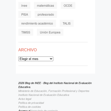
inee
matemáticas
OCDE
PISA
profesorado
rendimiento académico
TALIS
TIMSS
Unión Europea
ARCHIVO
Archivo
2026 Blog de INEE - Blog del Instituto Nacional de Evaluación
Educativa.
Ministerio de Educación, Formación Profesional y Deportes
Instituto Nacional de Evaluación Educativa
Aviso legal
Política de privacidad
Política de cookies
Acceso al
formulario de contacto