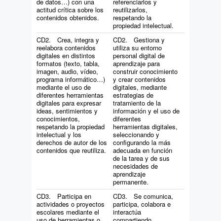
de datos…) con una
referenciarlos y
actitud crítica sobre los
reutilizarlos,
contenidos obtenidos.
respetando la
propiedad intelectual.
CD2. Crea, integra y
CD2. Gestiona y
reelabora contenidos
utiliza su entorno
digitales en distintos
personal digital de
formatos (texto, tabla,
aprendizaje para
imagen, audio, vídeo,
construir conocimiento
programa informático…)
y crear contenidos
mediante el uso de
digitales, mediante
diferentes herramientas
estrategias de
digitales para expresar
tratamiento de la
ideas, sentimientos y
información y el uso de
conocimientos,
diferentes
respetando la propiedad
herramientas digitales,
intelectual y los
seleccionando y
derechos de autor de los
configurando la más
contenidos que reutiliza.
adecuada en función
de la tarea y de sus
necesidades de
aprendizaje
permanente.
CD3. Participa en
CD3. Se comunica,
actividades o proyectos
participa, colabora e
escolares mediante el
interactúa
uso de herramientas o
compartiendo