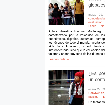
globales
marzo 29,
competencia
evaluación
,
Focus
-
No
Autora: Josefina Pascual Montenegro
caracterizado por la velocidad de lo
económicos, digitales, culturales, demog
los jóvenes de todo el mundo, acortando
vida diaria. Ante esto, no solo basta
interconectado, sino que la educación d
valorar y sacar provecho de las diferenci
Leer entrada →
¿Es pos
un conte
enero 27, 2
Convivencia
racismo
-
N
Un fantasma 