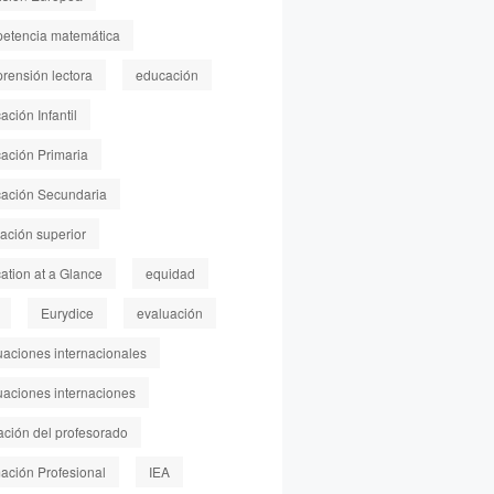
etencia matemática
rensión lectora
educación
ción Infantil
ación Primaria
ación Secundaria
ación superior
ation at a Glance
equidad
Eurydice
evaluación
uaciones internacionales
uaciones internaciones
ación del profesorado
ación Profesional
IEA