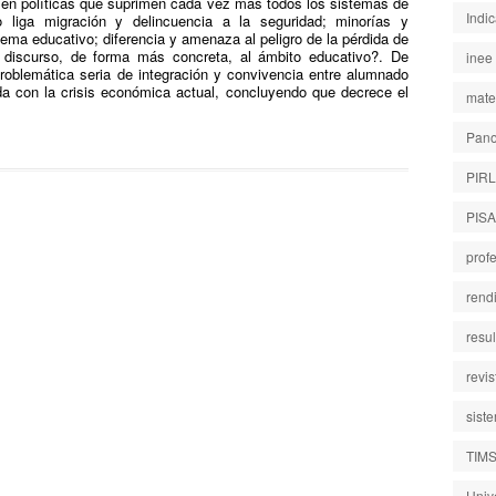
 en políticas que suprimen cada vez más todos los sistemas de
Indi
so liga migración y delincuencia a la seguridad; minorías y
stema educativo; diferencia y amenaza al peligro de la pérdida de
e discurso, de forma más concreta, al ámbito educativo?. De
inee
problemática seria de integración y convivencia entre alumnado
da con la crisis económica actual, concluyendo que decrece el
mate
Pano
PIR
PISA
prof
rend
resu
revi
sist
TIM
Univ