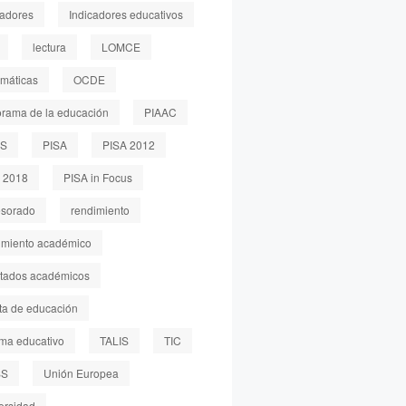
cadores
Indicadores educativos
lectura
LOMCE
máticas
OCDE
rama de la educación
PIAAC
LS
PISA
PISA 2012
 2018
PISA in Focus
esorado
rendimiento
imiento académico
ltados académicos
sta de educación
ema educativo
TALIS
TIC
SS
Unión Europea
ersidad