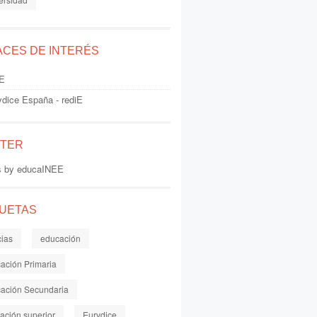
ACES DE INTERÉS
E
ydice España - rediE
TTER
s by educaINEE
QUETAS
cias
educación
ación Primaria
ación Secundaria
ación superior
Eurydice