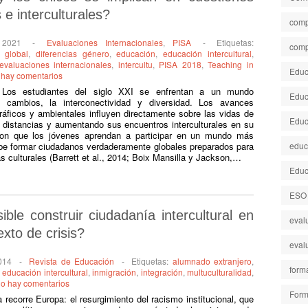
 e interculturales?
comp
 2021
-
Evaluaciones Internacionales
,
PISA
-
Etiquetas:
comp
 global
,
diferencias género
,
educación
,
educación intercultural
,
evaluaciones internacionales
,
intercultu
,
PISA 2018
,
Teaching in
Educa
 hay comentarios
 Los estudiantes del siglo XXI se enfrentan a un mundo
Educ
s cambios, la interconectividad y diversidad. Los avances
ráficos y ambientales influyen directamente sobre las vidas de
Educ
 distancias y aumentando sus encuentros interculturales en su
 con que los jóvenes aprendan a participar en un mundo más
ebe formar ciudadanos verdaderamente globales preparados para
educ
as culturales (Barrett et al., 2014; Boix Mansilla y Jackson,…
Educ
ESO
ible construir ciudadanía intercultural en
eval
xto de crisis?
eval
014
-
Revista de Educación
-
Etiquetas:
alumnado extranjero
,
form
,
educación intercultural
,
inmigración
,
integración
,
multuculturalidad
,
o hay comentarios
Form
recorre Europa: el resurgimiento del racismo institucional, que