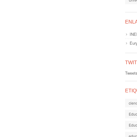
ENL
INE
Eur
TWI
Tweet
ETI
cien
Educ
Educ
educ