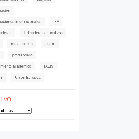
uación
uaciones internacionales
IEA
cadores
Indicadores educativos
matemáticas
OCDE
profesorado
imiento académico
TALIS
SS
Unión Europea
HIVO
o