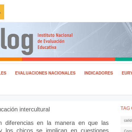
LES
EVALUACIONES NACIONALES
INDICADORES
EURY
TAG
cación intercultural
cali
n diferencias en la manera en que las
y los chicos se implican en cuestiones
Comi