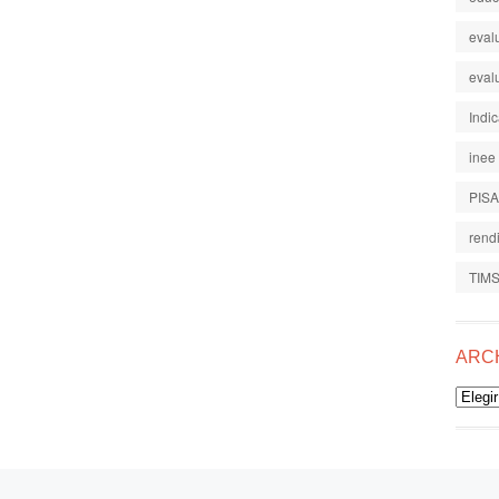
eval
eval
Indi
inee
PISA
rend
TIM
ARC
Archiv