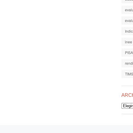
eval
eval
Indi
inee
PISA
rend
TIM
ARC
Archiv