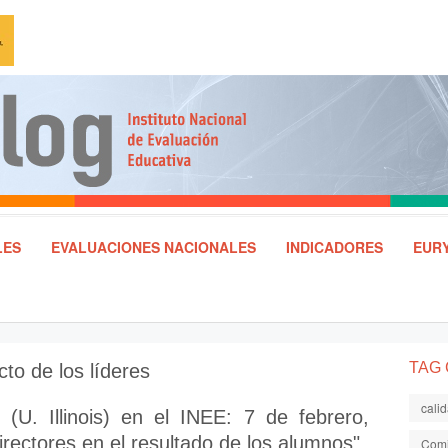
LES
EVALUACIONES NACIONALES
INDICADORES
EURY
TAG
cto de los líderes
cali
 (U. Illinois) en el INEE: 7 de febrero,
directores en el resultado de los alumnos"
Comi