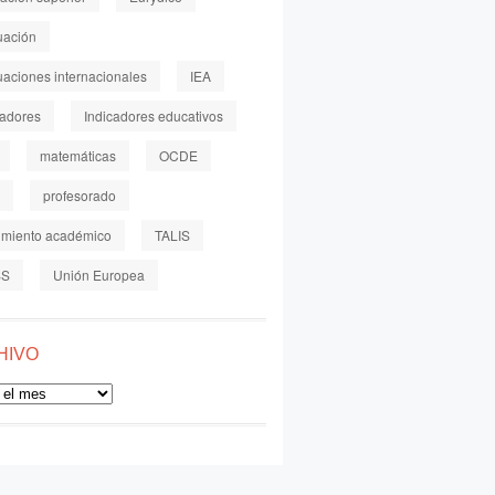
uación
uaciones internacionales
IEA
cadores
Indicadores educativos
matemáticas
OCDE
profesorado
imiento académico
TALIS
SS
Unión Europea
HIVO
o