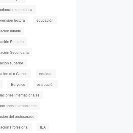
etencia matemática
rensión lectora
educación
ción Infantil
ación Primaria
ación Secundaria
ación superior
ation at a Glance
equidad
Eurydice
evaluación
uaciones internacionales
uaciones internaciones
ación del profesorado
ación Profesional
IEA