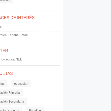
ACES DE INTERÉS
E
ydice España - rediE
TTER
s by educaINEE
QUETAS
cias
educación
ación Primaria
ación Secundaria
ación superior
Eurydice