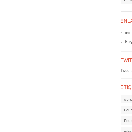
ENL
INE
Eur
TWI
Tweet
ETI
cien
Educ
Educ
educ