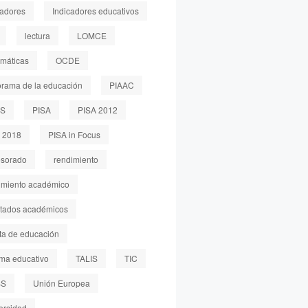
cadores
Indicadores educativos
lectura
LOMCE
máticas
OCDE
rama de la educación
PIAAC
LS
PISA
PISA 2012
 2018
PISA in Focus
esorado
rendimiento
imiento académico
ltados académicos
sta de educación
ema educativo
TALIS
TIC
SS
Unión Europea
ersidad