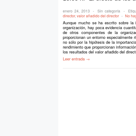
enero 24, 2013
-
Sin categoría
-
Etiq
director
,
valor añadido del director
-
No ha
Aunque mucho se ha escrito sobre la im
organización, hay poca evidencia cuantita
de otros componentes de la organizac
proporcionan un entorno especialmente ric
no sólo por la hipótesis de la importanc
rendimiento que proporcionan información
los resultados del valor añadido del dire
Leer entrada →