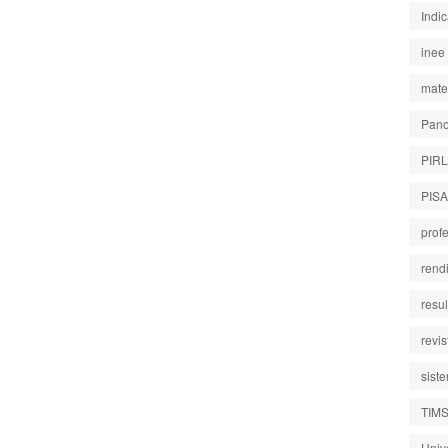
Indi
inee
mate
Pano
PIR
PISA
prof
rend
resu
revi
sist
TIM
Univ