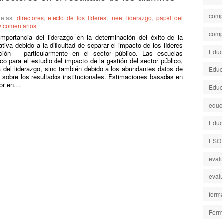
comp
uetas:
directores
,
efecto de los líderes
,
inee
,
liderazgo
,
papel del
y comentarios
comp
portancia del liderazgo en la determinación del éxito de la
tiva debido a la dificultad de separar el impacto de los líderes
Educa
ión – particularmente en el sector público. Las escuelas
o para el estudio del impacto de la gestión del sector público,
ia del liderazgo, sino también debido a los abundantes datos de
Educ
 sobre los resultados institucionales. Estimaciones basadas en
ctor en…
Educ
educ
Educ
ESO
eval
eval
form
Form