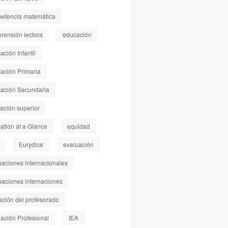
etencia matemática
rensión lectora
educación
ción Infantil
ación Primaria
ación Secundaria
ación superior
ation at a Glance
equidad
Eurydice
evaluación
uaciones internacionales
uaciones internaciones
ación del profesorado
ación Profesional
IEA