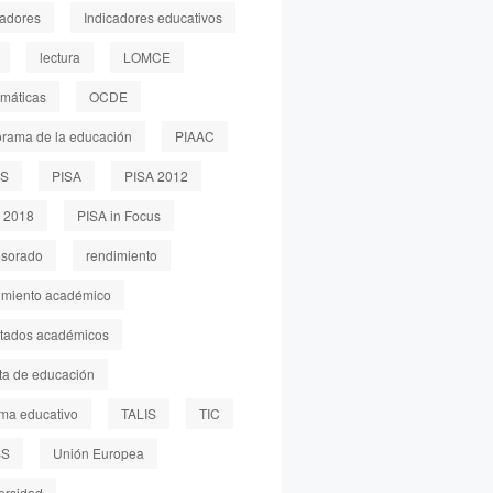
cadores
Indicadores educativos
lectura
LOMCE
máticas
OCDE
rama de la educación
PIAAC
LS
PISA
PISA 2012
 2018
PISA in Focus
esorado
rendimiento
imiento académico
ltados académicos
sta de educación
ema educativo
TALIS
TIC
SS
Unión Europea
ersidad