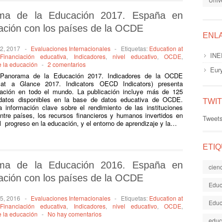
ma de la Educación 2017. España en
ción con los países de la OCDE
ENL
12, 2017
-
Evaluaciones Internacionales
-
Etiquetas:
Education at
INE
,
Financiación educativa
,
Indicadores
,
nivel educativo
,
OCDE
,
 la educación
-
2 comentarios
Eur
 Panorama de la Educación 2017. Indicadores de la OCDE
 at a Glance 2017. Indicators OECD Indicators) presenta
cación en todo el mundo. La publicación incluye más de 125
datos disponibles en la base de datos educativa de OCDE.
TWI
 información clave sobre el rendimiento de las instituciones
entre países, los recursos financieros y humanos invertidos en
Tweet
el progreso en la educación, y el entorno de aprendizaje y la…
ETI
ma de la Educación 2016. España en
cien
ción con los países de la OCDE
Educ
15, 2016
-
Evaluaciones Internacionales
-
Etiquetas:
Education at
Educ
,
Financiación educativa
,
Indicadores
,
nivel educativo
,
OCDE
,
 la educación
-
No hay comentarios
educ