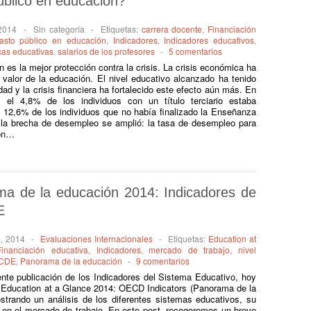
úblico en educación?
 2014
-
Sin categoría
-
Etiquetas:
carrera docente
,
Financiación
asto público en educación
,
Indicadores
,
Indicadores educativos
,
icas educativas
,
salarios de los profesores
-
5 comentarios
 es la mejor protección contra la crisis. La crisis económica ha
l valor de la educación. El nivel educativo alcanzado ha tenido
ad y la crisis financiera ha fortalecido este efecto aún más. En
el 4,8% de los individuos con un título terciario estaba
12,6% de los individuos que no había finalizado la Enseñanza
la brecha de desempleo se amplió: la tasa de desempleo para
ión…
a de la educación 2014: Indicadores de
E
9, 2014
-
Evaluaciones Internacionales
-
Etiquetas:
Education at
Financiación educativa
,
Indicadores
,
mercado de trabajo
,
nivel
CDE
,
Panorama de la educación
-
9 comentarios
iente publicación de los Indicadores del Sistema Educativo, hoy
 Education at a Glance 2014: OECD Indicators (Panorama de la
rando un análisis de los diferentes sistemas educativos, su
n en el mercado de trabajo. En este post, recogeremos un breve