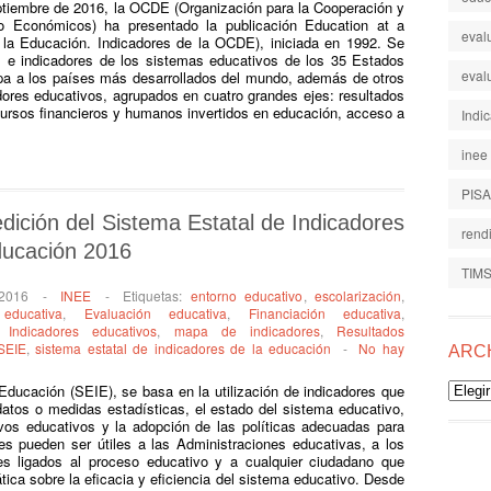
ptiembre de 2016, la OCDE (Organización para la Cooperación y
lo Económicos) ha presentado la publicación Education at a
eval
la Educación. Indicadores de la OCDE), iniciada en 1992. Se
as e indicadores de los sistemas educativos de los 35 Estados
eval
pa a los países más desarrollados del mundo, además de otros
dores educativos, agrupados en cuatro grandes ejes: resultados
cursos financieros y humanos invertidos en educación, acceso a
Indi
inee
PISA
dición del Sistema Estatal de Indicadores
rend
ducación 2016
TIM
 2016
-
INEE
-
Etiquetas:
entorno educativo
,
escolarización
,
 educativa
,
Evaluación educativa
,
Financiación educativa
,
,
Indicadores educativos
,
mapa de indicadores
,
Resultados
SEIE
,
sistema estatal de indicadores de la educación
-
No hay
ARC
Archiv
Educación (SEIE), se basa en la utilización de indicadores que
datos o medidas estadísticas, el estado del sistema educativo,
etivos educativos y la adopción de las políticas adecuadas para
res pueden ser útiles a las Administraciones educativas, a los
tes ligados al proceso educativo y a cualquier ciudadano que
ica sobre la eficacia y eficiencia del sistema educativo. Desde