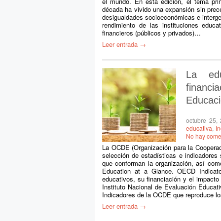
el mundo. En esta edición, el tema prin
década ha vivido una expansión sin prec
desigualdades socioeconómicas e intergen
rendimiento de las instituciones educa
financieros (públicos y privados)…
Leer entrada →
La ed
financi
Educaci
octubre 25,
educativa
,
I
No hay come
La OCDE (Organización para la Cooperac
selección de estadísticas e indicadores
que conforman la organización, así com
Education at a Glance. OECD Indicator
educativos, su financiación y el impacto
Instituto Nacional de Evaluación Educa
Indicadores de la OCDE que reproduce l
Leer entrada →