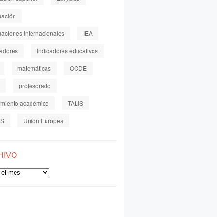
uación
uaciones internacionales
IEA
cadores
Indicadores educativos
matemáticas
OCDE
profesorado
imiento académico
TALIS
SS
Unión Europea
HIVO
o