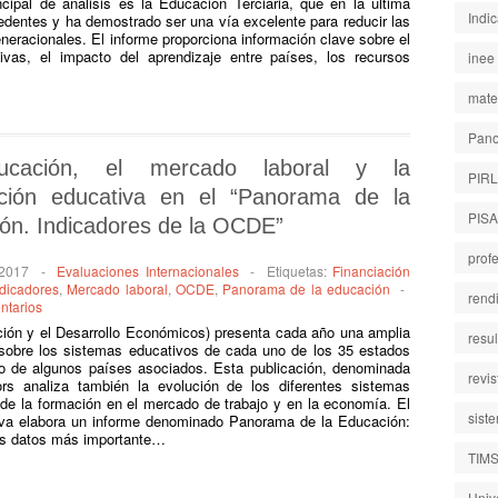
cipal de análisis es la Educación Terciaria, que en la última
Indi
edentes y ha demostrado ser una vía excelente para reducir las
eracionales. El informe proporciona información clave sobre el
tivas, el impacto del aprendizaje entre países, los recursos
inee
mate
Pano
ucación, el mercado laboral y la
PIR
ación educativa en el “Panorama de la
PISA
ón. Indicadores de la OCDE”
prof
 2017
-
Evaluaciones Internacionales
-
Etiquetas:
Financiación
ndicadores
,
Mercado laboral
,
OCDE
,
Panorama de la educación
-
rend
ntarios
ión y el Desarrollo Económicos) presenta cada año una amplia
resu
 sobre los sistemas educativos de cada uno de los 35 estados
o de algunos países asociados. Esta publicación, denominada
revi
s analiza también la evolución de los diferentes sistemas
 de la formación en el mercado de trabajo y en la economía. El
sist
tiva elabora un informe denominado Panorama de la Educación:
os datos más importante…
TIM
Univ