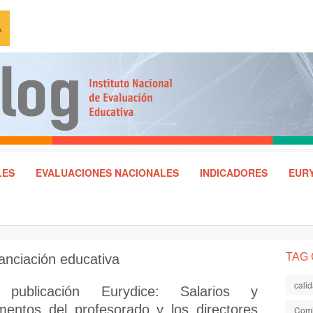
LES
EVALUACIONES NACIONALES
INDICADORES
EURY
TAG
anciación educativa
cali
publicación Eurydice: Salarios y
entos del profesorado y los directores
Comi