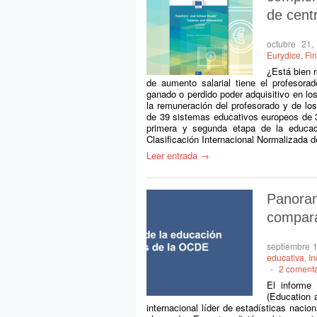
de cent
octubre 21,
Eurydice
,
Fi
¿Está bien 
de aumento salarial tiene el profesor
ganado o perdido poder adquisitivo en los
la remuneración del profesorado y de los
de 39 sistemas educativos europeos de 37 
primera y segunda etapa de la educaci
Clasificación Internacional Normalizada 
Leer entrada →
Panora
compara
septiembre 
educativa
,
I
-
2 comenta
El informe
(Education 
internacional líder de estadísticas nac