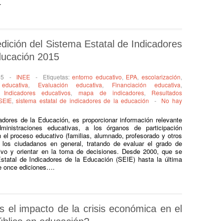
…
dición del Sistema Estatal de Indicadores
ducación 2015
15
-
INEE
-
Etiquetas:
entorno educativo
,
EPA
,
escolarización
,
 educativa
,
Evaluación educativa
,
Financiación educativa
,
,
Indicadores educativos
,
mapa de indicadores
,
Resultados
SEIE
,
sistema estatal de indicadores de la educación
-
No hay
cadores de la Educación, es proporcionar información relevante
inistraciones educativas, a los órganos de participación
n el proceso educativo (familias, alumnado, profesorado y otros
 los ciudadanos en general, tratando de evaluar el grado de
tivo y orientar en la toma de decisiones. Desde 2000, que se
Estatal de Indicadores de la Educación (SEIE) hasta la última
de once ediciones….
s el impacto de la crisis económica en el