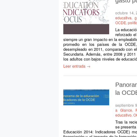
gasto p
octubre 14,
educativa
,
g
OCDE
,
polít
La educación
reforzado e
siempre un gran impacto en la empleabilid
promedio en los países de la OCDE, 
desempleado en 2011, comparado con el 
Secundaria. Además, entre 2008 y 2011 
los adultos con bajos niveles de educac
Leer entrada →
Panoram
la OCD
septiembre 
a Glance
,
educativo
,
O
Tras la rec
se presenta
Educación 2014: Indicadores OCDE) most
financiación y el impacto de la formació