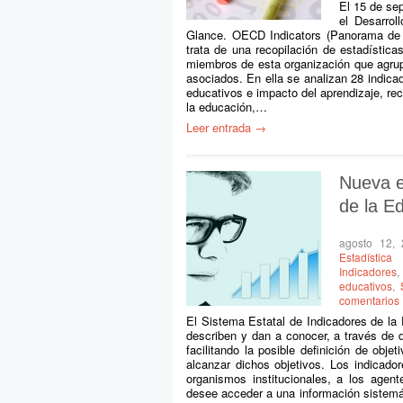
El 15 de se
el Desarrol
Glance. OECD Indicators (Panorama de 
trata de una recopilación de estadístic
miembros de esta organización que agru
asociados. En ella se analizan 28 indica
educativos e impacto del aprendizaje, re
la educación,…
Leer entrada →
Nueva e
de la E
agosto 12,
Estadística
Indicadores
educativos
,
comentarios
El Sistema Estatal de Indicadores de la 
describen y dan a conocer, a través de 
facilitando la posible definición de obj
alcanzar dichos objetivos. Los indicado
organismos institucionales, a los agen
desee acceder a una información sistemát