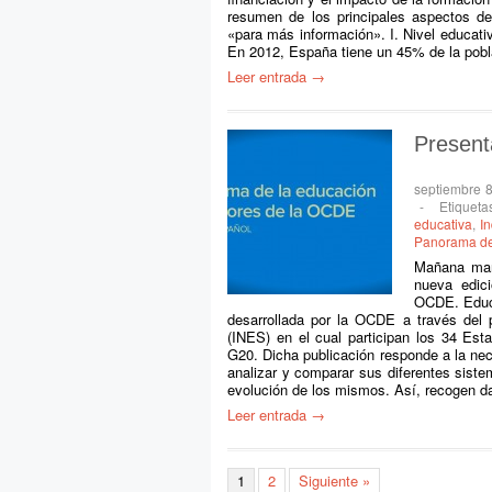
resumen de los principales aspectos de
«para más información». I. Nivel educat
En 2012, España tiene un 45% de la pobl
Leer entrada →
Present
septiembre 
-
Etiquet
educativa
,
I
Panorama de
Mañana mart
nueva edic
OCDE. Educa
desarrollada por la OCDE a través del
(INES) en el cual participan los 34 Es
G20. Dicha publicación responde a la ne
analizar y comparar sus diferentes sist
evolución de los mismos. Así, recogen d
Leer entrada →
1
2
Siguiente »