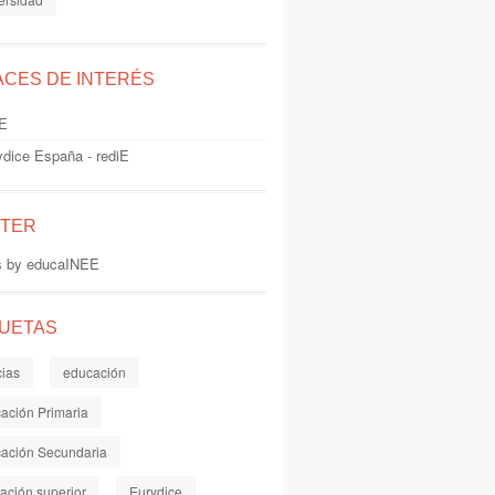
ACES DE INTERÉS
E
ydice España - rediE
TTER
s by educaINEE
QUETAS
cias
educación
ación Primaria
ación Secundaria
ación superior
Eurydice