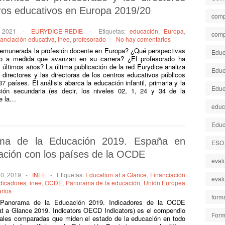
ros educativos en Europa 2019/20
comp
 2021
-
EURYDICE-REDIE
-
Etiquetas:
educación
,
Europa
,
comp
nanciación educativa
,
inee
,
profesorado
-
No hay comentarios
remunerada la profesión docente en Europa? ¿Qué perspectivas
Educa
ado a medida que avanzan en su carrera? ¿El profesorado ha
 últimos años? La última publicación de la red Eurydice analiza
Educ
 directores y las directoras de los centros educativos públicos
países. El análisis abarca la educación infantil, primaria y la
Educ
ón secundaria (es decir, los niveles 02, 1, 24 y 34 de la
de la…
educ
Educ
ma de la Educación 2019. España en
ESO
ción con los países de la OCDE
eval
10, 2019
-
INEE
-
Etiquetas:
Education at a Glance
,
Financiación
eval
ndicadores
,
inee
,
OCDE
,
Panorama de la educación
,
Unión Europea
rios
form
 Panorama de la Educación 2019. Indicadores de la OCDE
at a Glance 2019. Indicators OECD Indicators) es el compendio
Form
ionales comparadas que miden el estado de la educación en todo