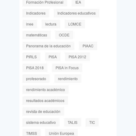
Formación Profesional
IEA
Indicadores
Indicadores educativos
inee
lectura
LOMCE
matemáticas
OCDE
Panorama de la educación
PIAAC
PIRLS
PISA
PISA 2012
PISA 2018
PISA in Focus
profesorado
rendimiento
rendimiento académico
resultados académicos
revista de educación
sistema educativo
TALIS
TIC
TIMSS
Unión Europea