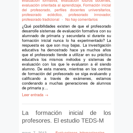
evaluación formativa
,
evaluación futuros docentes
,
evaluación orientada al aprendizaje
,
Formación inicial
del profesorado
,
perfiles docentes universitarios
,
profesorado ecléctico
,
profesorado innovador
,
profesorado tradicional
-
No hay comentarios
¿Qué posibilidades existen de que el profesorado
desarrolle sistemas de evaluación formativa con su
alumnado de primaria y secundaria si durante su
formación inicial nunca lo ha experimentado? La
respuesta es que son muy bajas. La investigación
educativa ha demostrado hace ya muchos años
que el profesorado tiende a utilizar en su práctica
educativa los mismos métodos y sistemas de
evaluación con los que le evaluaron a él siendo
alumno. De esta manera, mientras en los centros
de formación del profesorado se siga evaluando y
calificando a través de exámenes, estamos
condenando a muchas generaciones de alumnos
de primaria y…
Leer entrada →
La formación inicial de los
profesores. El estudio TEDS-M
mayo 7, 2013
-
Evaluaciones Internacionales
-