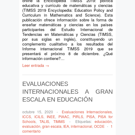
online la Enciclopedia TIMSS 2019: política
educativa y currículo de matemáticas y ciencias
(TIMSS 2019 Encyclopedia: Education Policy and
Curriculum in Mathematics and Science). Esta
publicación ofrece información sobre la forma de
enseñar matemáticas y ciencias en los países
participantes del Estudio Internacional de
Tendencias en Matemáticas y Ciencias (TIMSS,
por sus siglas en inglés), constituyendo un
complemento cualitativo a los resultados del
Informe internacional TIMSS 2019 que se
presentará el próximo 8 de diciembre. ¿Qué
información contiene?…
Leer entrada →
EVALUACIONES
INTERNACIONALES A GRAN
ESCALA EN EDUCACIÓN
octubre 15, 2020
-
Evaluaciones Internacionales
,
ICCS
,
ICILS
,
INEE
,
PIAAC
,
PIRLS
,
PISA
,
PISA for
Schools
,
TALIS
,
TIMMS
-
Etiquetas:
educación
,
evaluación
,
gran escala
,
IEA
,
internacional
,
OCDE
-
1
comentario