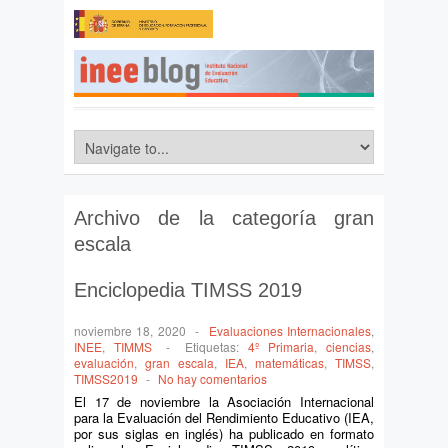
Archivo de la categoría
gran
escala
Enciclopedia TIMSS 2019
noviembre 18, 2020
-
Evaluaciones Internacionales
,
INEE
,
TIMMS
-
Etiquetas:
4º Primaria
,
ciencias
,
evaluación
,
gran escala
,
IEA
,
matemáticas
,
TIMSS
,
TIMSS2019
-
No hay comentarios
El 17 de noviembre la Asociación Internacional
para la Evaluación del Rendimiento Educativo (IEA,
por sus siglas en inglés) ha publicado en formato