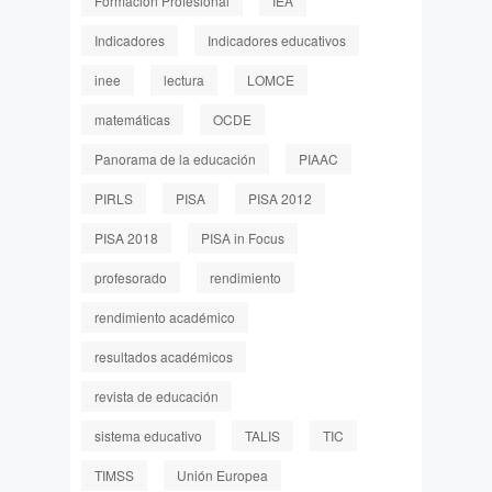
Formación Profesional
IEA
Indicadores
Indicadores educativos
inee
lectura
LOMCE
matemáticas
OCDE
Panorama de la educación
PIAAC
PIRLS
PISA
PISA 2012
PISA 2018
PISA in Focus
profesorado
rendimiento
rendimiento académico
resultados académicos
revista de educación
sistema educativo
TALIS
TIC
TIMSS
Unión Europea