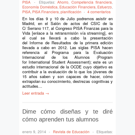
PISA
-
Etiquetas:
Ahorro
,
Competencia financiera
,
Economía Doméstica
,
Educación Financiera
,
Esfuerzo
,
PISA
,
PISA Financiera
,
planificación
-
4 comentarios
En los días 9 y 10 de Julio podremos asistir en
Madrid, en el Salón de actos del CSIC de la
C/ Serrano 117, al Congreso PISA Finanzas para la
Vida [enlace a la retransmisión vía streaming], en
el cual se llevará a cabo la presentación
del Informe de Resultados de la primera edición
llevada a cabo en 2012. Las siglas PISA hacen
referencia al Programa para la Evaluación
Internacional de los Alumnos (Program
for International Student Assessment); este es un
estudio internacional de la OCDE cuyo objetivo es
contribuir a la evaluación de lo que los jóvenes de
15 años saben y son capaces de hacer, cómo
extrapolan su conocimiento, destrezas cognitivas y
actitudes…
Leer entrada →
Dime cómo diseñas y te diré
cómo aprenden tus alumnos
enero 9, 2014
-
Revista de Educación
-
Etiquetas: