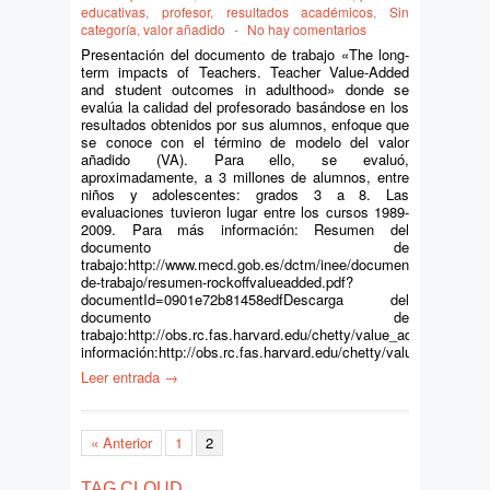
educativas
,
profesor
,
resultados académicos
,
Sin
categoría
,
valor añadido
-
No hay comentarios
Presentación del documento de trabajo «The long-
term impacts of Teachers. Teacher Value-Added
and student outcomes in adulthood» donde se
evalúa la calidad del profesorado basándose en los
resultados obtenidos por sus alumnos, enfoque que
se conoce con el término de modelo del valor
añadido (VA). Para ello, se evaluó,
aproximadamente, a 3 millones de alumnos, entre
niños y adolescentes: grados 3 a 8. Las
evaluaciones tuvieron lugar entre los cursos 1989‐
2009. Para más información: Resumen del
documento de
trabajo:http://www.mecd.gob.es/dctm/inee/documentos-
de-trabajo/resumen-rockoffvalueadded.pdf?
documentId=0901e72b81458edfDescarga del
documento de
trabajo:http://obs.rc.fas.harvard.edu/chetty/value_added.pdfMás
información:http://obs.rc.fas.harvard.edu/chetty/value_added.ht
Leer entrada →
« Anterior
1
2
TAG CLOUD