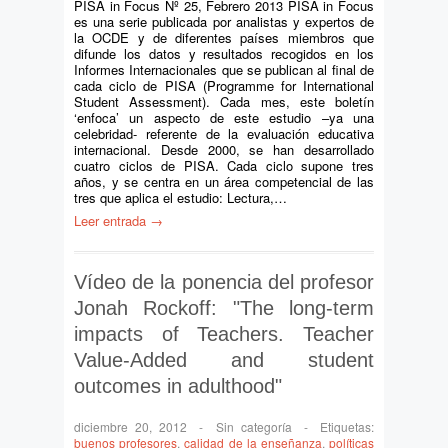
PISA in Focus Nº 25, Febrero 2013 PISA in Focus
es una serie publicada por analistas y expertos de
la OCDE y de diferentes países miembros que
difunde los datos y resultados recogidos en los
Informes Internacionales que se publican al final de
cada ciclo de PISA (Programme for International
Student Assessment). Cada mes, este boletín
‘enfoca’ un aspecto de este estudio –ya una
celebridad- referente de la evaluación educativa
internacional. Desde 2000, se han desarrollado
cuatro ciclos de PISA. Cada ciclo supone tres
años, y se centra en un área competencial de las
tres que aplica el estudio: Lectura,…
Leer entrada →
Vídeo de la ponencia del profesor
Jonah Rockoff: "The long-term
impacts of Teachers. Teacher
Value-Added and student
outcomes in adulthood"
diciembre 20, 2012
-
Sin categoría
-
Etiquetas:
buenos profesores
,
calidad de la enseñanza
,
políticas