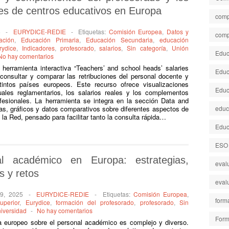
res de centros educativos en Europa
comp
6
-
EURYDICE-REDIE
-
Etiquetas:
Comisión Europea
,
Datos y
comp
ación
,
Educación Primaria
,
Educación Secundaria
,
educación
rydice
,
Indicadores
,
profesorado
,
salarios
,
Sin categoría
,
Unión
Educa
No hay comentarios
 herramienta interactiva “Teachers’ and school heads’ salaries
Educ
consultar y comparar las retribuciones del personal docente y
tintos países europeos. Este recurso ofrece visualizaciones
Educ
uales reglamentarios, los salarios reales y los complementos
ofesionales. La herramienta se integra en la sección Data and
as, gráficos y datos comparativos sobre diferentes aspectos de
educ
la Red, pensado para facilitar tanto la consulta rápida…
Educ
ESO
al académico en Europa: estrategias,
eval
s y retos
eval
9, 2025
-
EURYDICE-REDIE
-
Etiquetas:
Comisión Europea
,
form
uperior
,
Eurydice
,
formación del profesorado
,
profesorado
,
Sin
iversidad
-
No hay comentarios
Form
 europeo sobre el personal académico es complejo y diverso.