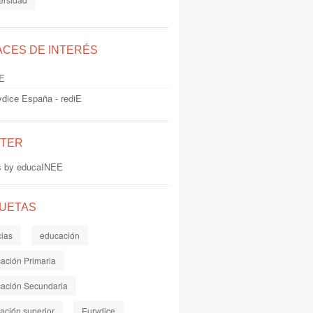
ACES DE INTERÉS
E
ydice España - rediE
TTER
s by educaINEE
QUETAS
cias
educación
ación Primaria
ación Secundaria
ación superior
Eurydice