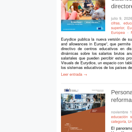
directo
julio 9, 202
cifras
,
educ
superior
,
Eu
Europea
-
Eurydice publica la nueva versión de su
and allowances in Europe”, que permite 
directivo de centros educativos en dis
dinámicas sobre los salarios brutos an
salariales que pueden percibir estos pr
Visuals de Eurydice, un espacio con tabl
los sistemas educativos de los países de 
Leer entrada →
Person
reforma
noviembre 1
educación s
categoría
,
Un
El panorama