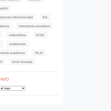
uación
uaciones internacionales
IEA
cadores
Indicadores educativos
matemáticas
OCDE
profesorado
imiento académico
TALIS
SS
Unión Europea
HIVO
o