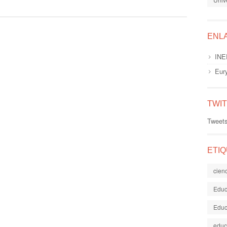
ENL
INE
Eur
TWI
Tweet
ETI
cien
Educ
Educ
educ