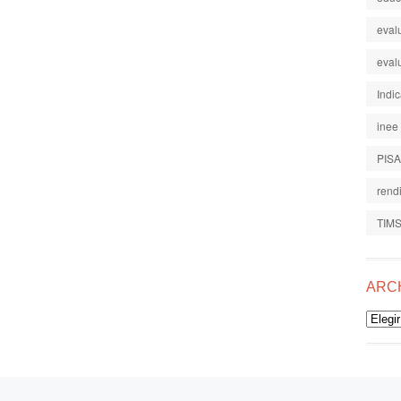
eval
eval
Indi
inee
PISA
rend
TIM
ARC
Archiv