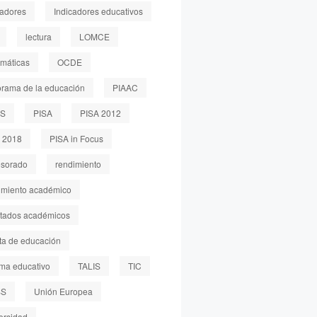
cadores
Indicadores educativos
lectura
LOMCE
máticas
OCDE
rama de la educación
PIAAC
LS
PISA
PISA 2012
 2018
PISA in Focus
esorado
rendimiento
imiento académico
ltados académicos
sta de educación
ema educativo
TALIS
TIC
SS
Unión Europea
ersidad