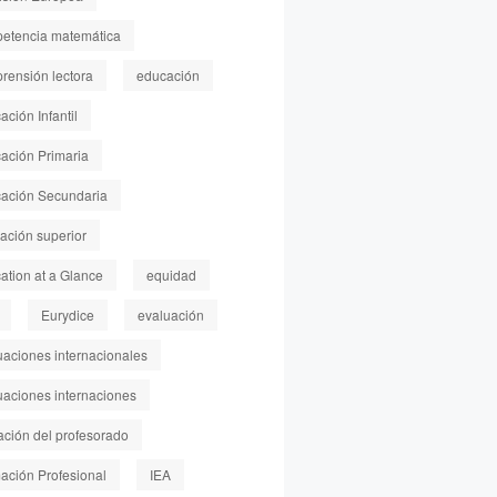
etencia matemática
rensión lectora
educación
ción Infantil
ación Primaria
ación Secundaria
ación superior
ation at a Glance
equidad
Eurydice
evaluación
uaciones internacionales
uaciones internaciones
ación del profesorado
ación Profesional
IEA