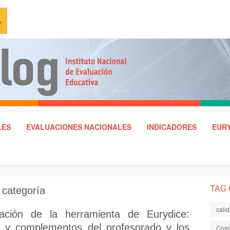
LES
EVALUACIONES NACIONALES
INDICADORES
EURY
TAG
 categoría
cali
zación de la herramienta de Eurydice:
s y complementos del profesorado y los
Comi