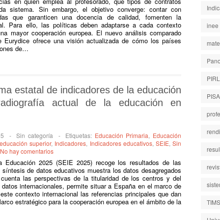
cias en quién emplea al profesorado, qué tipos de contratos
Indi
da sistema. Sin embargo, el objetivo converge: contar con
vadas que garanticen una docencia de calidad, fomenten la
al. Para ello, las políticas deben adaptarse a cada contexto
inee
 una mayor cooperación europea. El nuevo análisis comparado
 Eurydice ofrece una visión actualizada de cómo los países
mate
ciones de…
Pano
PIR
ema estatal de indicadores de la educación
PISA
radiografía actual de la educación en
prof
rend
25
-
Sin categoría
-
Etiquetas:
Educación Primaria
,
Educación
educación superior
,
Indicadores
,
Indicadores educativos
,
SEIE
,
Sin
resu
No hay comentarios
la Educación 2025 (SEIE 2025) recoge los resultados de las
revi
ta síntesis de datos educativos muestra los datos desagregados
enta las perspectivas de la titularidad de los centros y del
sist
atos internacionales, permite situar a España en el marco de
ste contexto internacional las referencias principales que dan
Marco estratégico para la cooperación europea en el ámbito de la
TIM
Univ