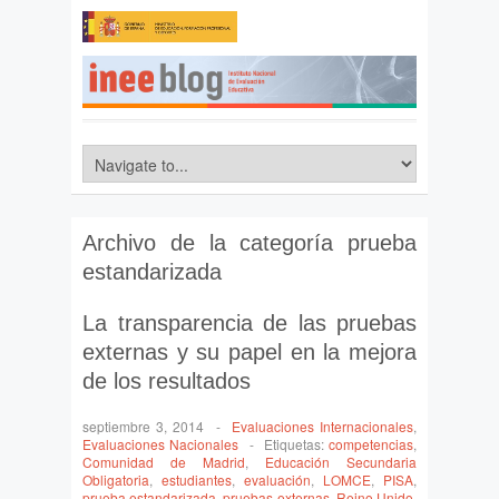
Archivo de la categoría
prueba
estandarizada
La transparencia de las pruebas
externas y su papel en la mejora
de los resultados
septiembre 3, 2014
-
Evaluaciones Internacionales
,
Evaluaciones Nacionales
-
Etiquetas:
competencias
,
Comunidad de Madrid
,
Educación Secundaria
Obligatoria
,
estudiantes
,
evaluación
,
LOMCE
,
PISA
,
prueba estandarizada
,
pruebas externas
,
Reino Unido
,