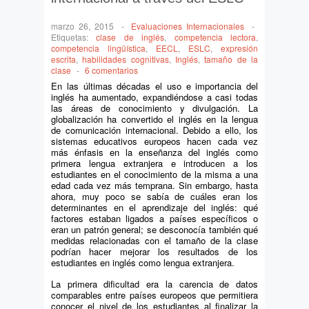
marzo 26, 2015
-
Evaluaciones Internacionales
-
Etiquetas:
clase de inglés
,
competencia lectora
,
competencia lingüística
,
EECL
,
ESLC
,
expresión
escrita
,
habilidades cognitivas
,
Inglés
,
tamaño de la
clase
-
6 comentarios
En las últimas décadas el uso e importancia del
inglés ha aumentado, expandiéndose a casi todas
las áreas de conocimiento y divulgación. La
globalización ha convertido el inglés en la lengua
de comunicación internacional. Debido a ello, los
sistemas educativos europeos hacen cada vez
más énfasis en la enseñanza del inglés como
primera lengua extranjera e introducen a los
estudiantes en el conocimiento de la misma a una
edad cada vez más temprana. Sin embargo, hasta
ahora, muy poco se sabía de cuáles eran los
determinantes en el aprendizaje del inglés: qué
factores estaban ligados a países específicos o
eran un patrón general; se desconocía también qué
medidas relacionadas con el tamaño de la clase
podrían hacer mejorar los resultados de los
estudiantes en inglés como lengua extranjera.
La primera dificultad era la carencia de datos
comparables entre países europeos que permitiera
conocer el nivel de los estudiantes al finalizar la