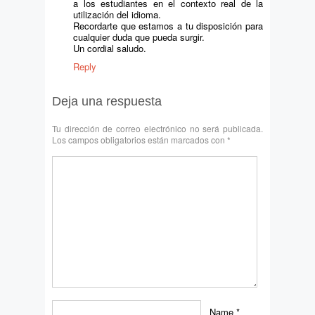
a los estudiantes en el contexto real de la
utilización del idioma.
Recordarte que estamos a tu disposición para
cualquier duda que pueda surgir.
Un cordial saludo.
Reply
Deja una respuesta
Tu dirección de correo electrónico no será publicada.
Los campos obligatorios están marcados con
*
Name
*