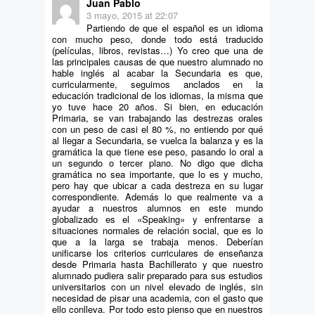
Juan Pablo
3 mayo, 2015 at 22:07
Partiendo de que el español es un idioma
con mucho peso, donde todo está traducido
(películas, libros, revistas…) Yo creo que una de
las principales causas de que nuestro alumnado no
hable inglés al acabar la Secundaria es que,
curricularmente, seguimos anclados en la
educación tradicional de los idiomas, la misma que
yo tuve hace 20 años. Si bien, en educación
Primaria, se van trabajando las destrezas orales
con un peso de casi el 80 %, no entiendo por qué
al llegar a Secundaria, se vuelca la balanza y es la
gramática la que tiene ese peso, pasando lo oral a
un segundo o tercer plano. No digo que dicha
gramática no sea importante, que lo es y mucho,
pero hay que ubicar a cada destreza en su lugar
correspondiente. Además lo que realmente va a
ayudar a nuestros alumnos en este mundo
globalizado es el «Speaking» y enfrentarse a
situaciones normales de relación social, que es lo
que a la larga se trabaja menos. Deberían
unificarse los criterios curriculares de enseñanza
desde Primaria hasta Bachillerato y que nuestro
alumnado pudiera salir preparado para sus estudios
universitarios con un nivel elevado de inglés, sin
necesidad de pisar una academia, con el gasto que
ello conlleva. Por todo esto pienso que en nuestros