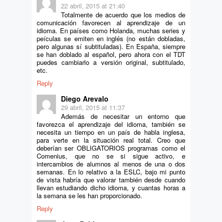
22 abril, 2015 at 21:40
Totalmente de acuerdo que los medios de
comunicación favorecen al aprendizaje de un
idioma. En países como Holanda, muchas series y
peículas se emiten en inglés (no están dobladas,
pero algunas sí subtituladas). En España, siempre
se han doblado al español, pero ahora con el TDT
puedes cambiarlo a versión original, subtitulado,
etc.
Reply
Diego Arevalo
29 abril, 2015 at 11:37
Además de necesitar un entorno que
favorezca el aprendizaje del idioma, también se
necesita un tiempo en un país de habla inglesa,
para verte en la situación real total. Creo que
deberían ser OBLIGATORIOS programas como el
Comenius, que no se si sigue activo, e
intercambios de alumnos al menos de una o dos
semanas. En lo relativo a la ESLC, bajo mi punto
de vista habría que valorar también desde cuando
llevan estudiando dicho idioma, y cuantas horas a
la semana se les han proporcionado.
Reply