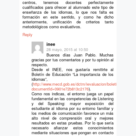
centros, tenemos docentes perfectamente
cualificados para ofrecer al alumnado este tipo de
enseñanza de los idiomas, lo que nos falta es
formación en este sentido, y como he dicho
anteriormente, unificación de criterios tanto
metodológicos como evaluativos.
Reply
inee
28 mayo, 2015 at 10:50
Buenos días Juan Pablo. Muchas
gracias por tus comentarios y por tu opinión al
respecto.
Desde el INEE, nos gustaría remitirte al
Boletín de Educación “La importancia de los
idiomas”,
(
http://www.mecd.gob.es/dctm/ievaluacion/boletines/boletin
documentId=0901e72b813c2176
).
Como nos indicas, el entorno juega un papel
fundamental en las competencias de Listening
y del Speaking: mayor exposición del
estudiante al idioma por su entorno familiar y
los medios de comunicación favorece un más
alto nivel de comprensión oral y mejores
resultados en estas pruebas. Por lo que sería
necesario afianzar estos conocimientos
mediante situaciones que pongan en contacto