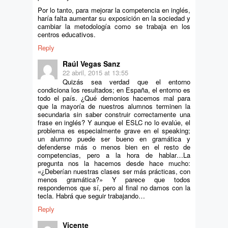
Por lo tanto, para mejorar la competencia en inglés,
haría falta aumentar su exposición en la sociedad y
cambiar la metodología como se trabaja en los
centros educativos.
Reply
Raúl Vegas Sanz
22 abril, 2015 at 13:55
Quizás sea verdad que el entorno
condiciona los resultados; en España, el entorno es
todo el país. ¿Qué demonios hacemos mal para
que la mayoría de nuestros alumnos terminen la
secundaria sin saber construir correctamente una
frase en inglés? Y aunque el ESLC no lo evalúe, el
problema es especialmente grave en el speaking;
un alumno puede ser bueno en gramática y
defenderse más o menos bien en el resto de
competencias, pero a la hora de hablar…La
pregunta nos la hacemos desde hace mucho:
«¿Deberían nuestras clases ser más prácticas, con
menos gramática?» Y parece que todos
respondemos que sí, pero al final no damos con la
tecla. Habrá que seguir trabajando…
Reply
Vicente