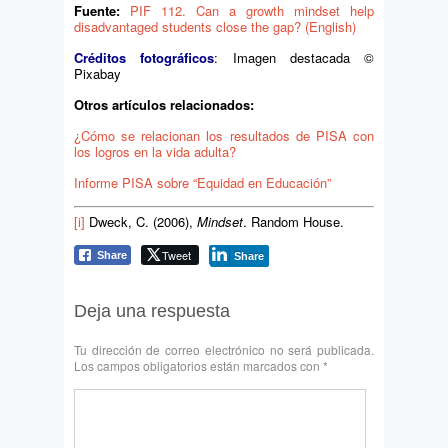
Fuente:
PIF 112. Can a growth mindset help
disadvantaged students close the gap? (English)
Créditos fotográficos
: Imagen destacada ©
Pixabay
Otros artículos relacionados:
¿Cómo se relacionan los resultados de PISA con
los logros en la vida adulta?
Informe PISA sobre “Equidad en Educación”
[i]
Dweck, C. (2006),
Mindset
. Random House.
Tweet
Share
Share
Deja una respuesta
Tu dirección de correo electrónico no será publicada.
Los campos obligatorios están marcados con
*