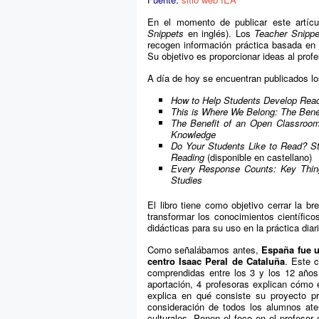
En el momento de publicar este artícul
Snippets
en inglés). Los
Teacher Snippe
recogen información práctica basada en 
Su objetivo es proporcionar ideas al profe
A día de hoy se encuentran publicados l
How to Help Students Develop Read
This is Where We Belong: The Benef
The Benefit of an Open Classroom 
Knowledge
Do Your Students Like to Read? St
Reading
(disponible en castellano)
Every Response Counts: Key Thing
Studies
El libro tiene como objetivo cerrar la br
transformar los conocimientos científic
didácticas para su uso en la práctica diar
Como señalábamos antes,
España fue u
centro Isaac Peral de Cataluña
. Este 
comprendidas entre los 3 y los 12 años,
aportación, 4 profesoras explican cómo 
explica en qué consiste su proyecto pr
consideración de todos los alumnos ate
culturales. Ponen el foco en el profesor