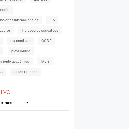
uación
uaciones internacionales
IEA
cadores
Indicadores educativos
matemáticas
OCDE
profesorado
imiento académico
TALIS
SS
Unión Europea
HIVO
o