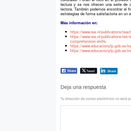
lectura y se nos ofrecen una serie de 
lectora. También podemos encontrar al fi
estrategias de forma satisfactoria en un e
Más información en:
https://www.iea.nl/publications/tea
https://www.iea.nl/publications/iea
comprehension-skills
https://www.educacionyfp.gob.es/ine
https://www.educacionyfp.gob.es/ine
Tweet
Share
Share
Deja una respuesta
Tu dirección de correo electrónico no será p