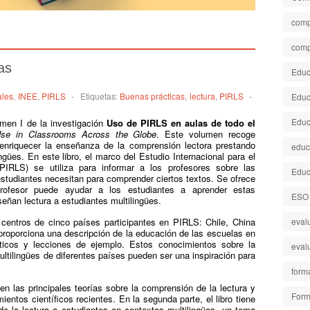
comp
comp
as
Educa
ales
,
INEE
,
PIRLS
-
Etiquetas:
Buenas prácticas
,
lectura
,
PIRLS
-
Educ
Educ
umen I de la investigación
Uso de PIRLS en aulas de todo el
Use in Classrooms Across the Globe
. Este volumen recoge
 enriquecer la enseñanza de la comprensión lectora prestando
educ
ngües. En este libro, el marco del Estudio Internacional para el
IRLS) se utiliza para informar a los profesores sobre las
Educ
estudiantes necesitan para comprender ciertos textos. Se ofrece
profesor puede ayudar a los estudiantes a aprender estas
ESO
eñan lectura a estudiantes multilingües.
 centros de cinco países participantes en PIRLS: Chile, China
eval
 proporciona una descripción de la educación de las escuelas en
ticos y lecciones de ejemplo. Estos conocimientos sobre la
eval
ultilingües de diferentes países pueden ser una inspiración para
form
ben las principales teorías sobre la comprensión de la lectura y
Form
ientos científicos recientes. En la segunda parte, el libro tiene
e la lectura a estudiantes en contextos multilingües, un tema