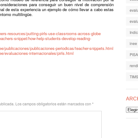
consideraciones para conseguir un buen nivel de comprensión
nal de esta experiencia un ejemplo de cómo llevar a cabo estas
eval
ntorno multilingüe.
eval
Indi
chers-resources/putting-pirls-use-classrooms-across-globe
-teachers-snippet/how-help-students-develop-reading-
inee
e/publicaciones/publicaciones-periodicas/teacher-snippets.html
e/evaluaciones-internacionales/pirls.html
PISA
rend
TIM
ARC
ublicada.
Los campos obligatorios están marcados con
*
Archiv