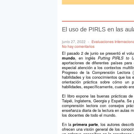
El uso de PIRLS en las aul
junio 27, 2022
-
Evaluaciones Internacion
No hay comentarios
El pasado 2 de junio se presentó el vol
mundo
, en inglés
Putting PIRLS to 
aportaciones de diferentes países para
especial atención a los contextos multili
Progreso de la Comprensión Lectora (P
habilidades y los conocimientos que los 
orientación práctica sobre cómo un 
habilidades, específicamente, cuando ens
El libro expone las buenas prácticas de
Taipéi, Inglaterra, Georgia y España. Se
comprensión lectora con consejos prác
enseñanza diaria de la lectura en aulas m
los docentes de todo el mundo.
En la
primera parte
, los autores descri
ofrecen una visión general de los conocim
un enfoque específico en la enseñanza d