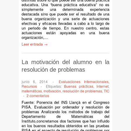
educativa. Una “buena práctica educativa” no es
simplemente una determinada experiencia
destacada sino que puede ser el resultado de una
buena organización y una serie de actuaciones
efectivas y eficaces llevadas a cabo a lo largo de
un periodo de tiempo. En nuestro centro, estas
actuaciones están apoyadas en una buena
organización,…
Leer entrada →
La motivación del alumno en la
resolución de problemas
junio 6, 2014
-
Evaluaciones Internacionales
,
Recursos
-
Etiquetas:
Buenas prácticas
,
internet
,
matemáticas
,
motivación
,
resolución de problemas
,
TIC
-
2 comentarios
Fuente: Ponencia del INS Llançà en el Congreso
PISA. Evaluación por ordenador y resolución de
problemas Analizando los métodos de trabajo del
Departamento de Matemáticas del
Instituto,concretamos dos factores que han influido
en los buenos resultados obtenidos en las pruebas
PISA en el aspecto de resolución de problemas por