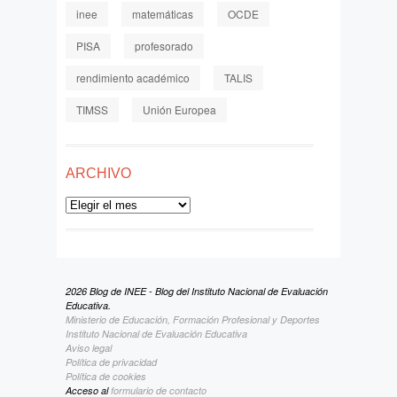
inee
matemáticas
OCDE
PISA
profesorado
rendimiento académico
TALIS
TIMSS
Unión Europea
ARCHIVO
Archivo
2026 Blog de INEE - Blog del Instituto Nacional de Evaluación
Educativa.
Ministerio de Educación, Formación Profesional y Deportes
Instituto Nacional de Evaluación Educativa
Aviso legal
Política de privacidad
Política de cookies
Acceso al
formulario de contacto