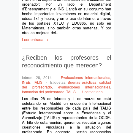
ordenador: Por un lado el Departament
d’Ensenyament y el INS Llançà en su conjunto han
hecho importantes inversiones en material digital,
educat1x1 y heura, y en el uso de internet a través
de los portales XTEC y EDU365, no solo en
Matemáticas, sino también otras materias. Y por
otro las mejoras del…
Leer entrada →
¿Reciben los profesores el
reconocimiento que merecen?
febrero 28, 2014
-
Evaluaciones Internacionales
,
INEE
,
TALIS
-
Etiquetas:
Buenas prácticas
,
calidad
del profesorado
,
evaluaciones internacionales
,
formación del profesorado
,
TALIS
-
1 comentario
Los días 28 de febrero y 1 de marzo se está
celebrando en Madrid un encuentro internacional
entre los responsables de cada país del TALIS
(Estudio Internacional sobre la Enseñanza y el
Aprendizaje (TALIS) y representantes de la OCDE.
Al hilo de esta reunión, queremos rescatar algunas
cuestiones vinculadas a la situación del
profesorado. En concreto, ¿están reconocidos