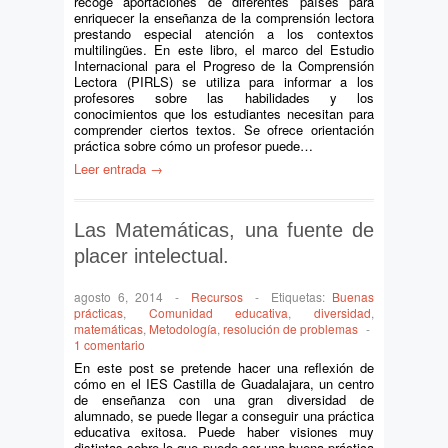
recoge aportaciones de diferentes países para
enriquecer la enseñanza de la comprensión lectora
prestando especial atención a los contextos
multilingües. En este libro, el marco del Estudio
Internacional para el Progreso de la Comprensión
Lectora (PIRLS) se utiliza para informar a los
profesores sobre las habilidades y los
conocimientos que los estudiantes necesitan para
comprender ciertos textos. Se ofrece orientación
práctica sobre cómo un profesor puede…
Leer entrada →
Las Matemáticas, una fuente de
placer intelectual.
agosto 6, 2014
-
Recursos
-
Etiquetas:
Buenas
prácticas
,
Comunidad educativa
,
diversidad
,
matemáticas
,
Metodología
,
resolución de problemas
-
1 comentario
En este post se pretende hacer una reflexión de
cómo en el IES Castilla de Guadalajara, un centro
de enseñanza con una gran diversidad de
alumnado, se puede llegar a conseguir una práctica
educativa exitosa. Puede haber visiones muy
distintas sobre lo que puede ser una buena práctica