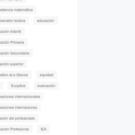
etencia matemática
rensión lectora
educación
ción Infantil
ación Primaria
ación Secundaria
ación superior
ation at a Glance
equidad
Eurydice
evaluación
uaciones internacionales
uaciones internaciones
ación del profesorado
ación Profesional
IEA