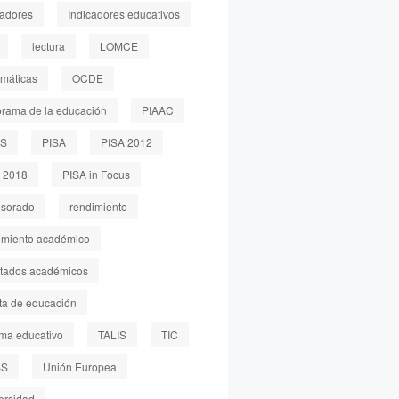
cadores
Indicadores educativos
lectura
LOMCE
máticas
OCDE
rama de la educación
PIAAC
LS
PISA
PISA 2012
 2018
PISA in Focus
esorado
rendimiento
imiento académico
ltados académicos
sta de educación
ema educativo
TALIS
TIC
SS
Unión Europea
ersidad