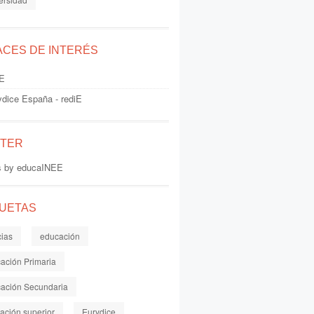
ACES DE INTERÉS
E
ydice España - rediE
TTER
s by educaINEE
QUETAS
cias
educación
ación Primaria
ación Secundaria
ación superior
Eurydice