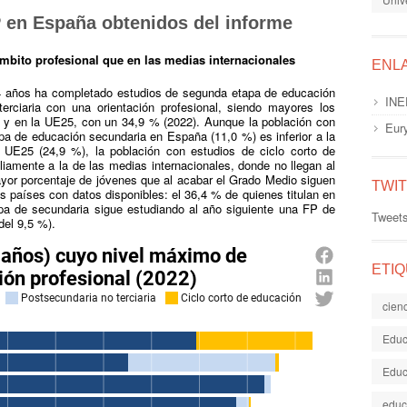
P en España obtenidos del informe
bito profesional que en las medias internacionales
ENL
34 años ha completado estudios de segunda etapa de educación
INE
erciaria con una orientación profesional, siendo mayores los
 y en la UE25, con un 34,9 % (2022). Aunque la población con
Eur
apa de educación secundaria en España (11,0 %) es inferior a la
E25 (24,9 %), la población con estudios de ciclo corto de
iamente a la de las medias internacionales, donde no llegan al
or porcentaje de jóvenes que al acabar el Grado Medio siguen
TWI
s países con datos disponibles: el 36,4 % de quienes titulan en
pa de secundaria sigue estudiando al año siguiente una FP de
Tweet
del 9,5 %).
ETI
cien
Educ
Educ
educ