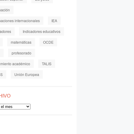
uación
uaciones internacionales
IEA
cadores
Indicadores educativos
matemáticas
OCDE
profesorado
imiento académico
TALIS
SS
Unión Europea
HIVO
o