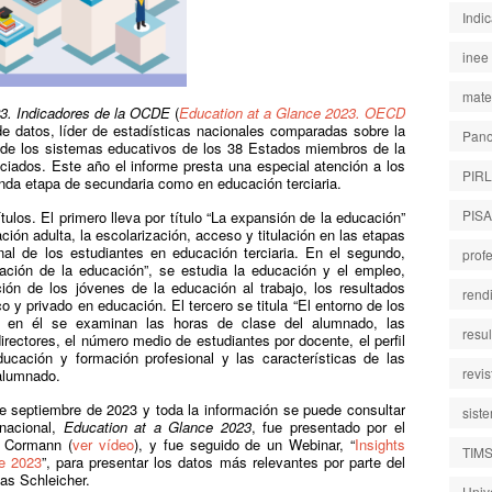
Indi
inee
mate
3. Indicadores de la OCDE
(
Education at a Glance 2023. OECD
de datos, líder de estadísticas nacionales comparadas sobre la
Pano
to de los sistemas educativos de los 38 Estados miembros de la
ados. Este año el informe presta una especial atención a los
PIR
nda etapa de secundaria como en educación terciaria.
PISA
tulos. El primero lleva por título “La expansión de la educación”
ación adulta, la escolarización, acceso y titulación en las etapas
onal de los estudiantes en educación terciaria. En el segundo,
prof
ación de la educación”, se estudia la educación y el empleo,
ción de los jóvenes de la educación al trabajo, los resultados
rend
o y privado en educación. El tercero se titula “El entorno de los
 y en él se examinan las horas de clase del alumnado, las
resu
irectores, el número medio de estudiantes por docente, el perfil
ucación y formación profesional y las características de las
revi
alumnado.
de septiembre de 2023 y toda la información se puede consultar
sist
rnacional,
Education at a Glance 2023
, fue presentado por el
s Cormann (
ver vídeo
), y fue seguido de un Webinar, “
Insights
TIM
ce 2023
”, para presentar los datos más relevantes por parte del
as Schleicher.
Univ