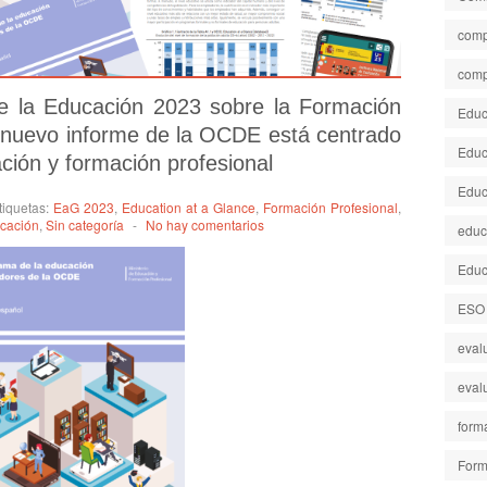
comp
comp
 la Educación 2023 sobre la Formación
Educa
 nuevo informe de la OCDE está centrado
Educ
ción y formación profesional
Educ
tiquetas:
EaG 2023
,
Education at a Glance
,
Formación Profesional
,
cación
,
Sin categoría
-
No hay comentarios
educ
Educ
ESO
eval
eval
form
Form