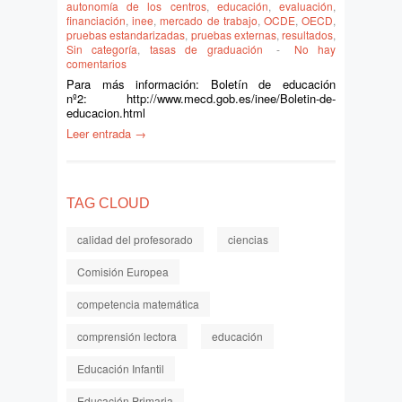
autonomía de los centros
,
educación
,
evaluación
,
financiación
,
inee
,
mercado de trabajo
,
OCDE
,
OECD
,
pruebas estandarizadas
,
pruebas externas
,
resultados
,
Sin categoría
,
tasas de graduación
-
No hay
comentarios
Para más información: Boletín de educación
nº2: http://www.mecd.gob.es/inee/Boletin-de-
educacion.html
Leer entrada →
TAG CLOUD
calidad del profesorado
ciencias
Comisión Europea
competencia matemática
comprensión lectora
educación
Educación Infantil
Educación Primaria