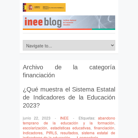
Archivo de la categoría
financiación
¿Qué muestra el Sistema Estatal
de Indicadores de la Educación
2023?
junio 22, 2023
-
INEE
-
Etiquetas:
abandono
temprano de la educación y la formación
,
escolarización
,
estadísticas educativas
,
financiación
,
Indicadores
,
PIRLS
,
resultados
,
sistema estatal de
indicadores de la educación
-
1 comentario