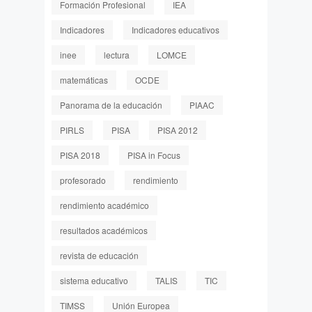
Formación Profesional
IEA
Indicadores
Indicadores educativos
inee
lectura
LOMCE
matemáticas
OCDE
Panorama de la educación
PIAAC
PIRLS
PISA
PISA 2012
PISA 2018
PISA in Focus
profesorado
rendimiento
rendimiento académico
resultados académicos
revista de educación
sistema educativo
TALIS
TIC
TIMSS
Unión Europea