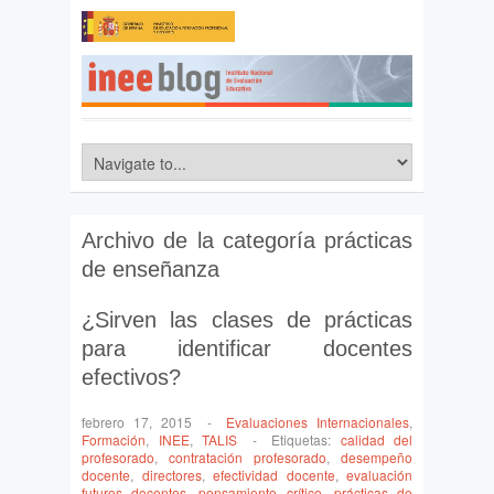
Archivo de la categoría
prácticas
de enseñanza
¿Sirven las clases de prácticas
para identificar docentes
efectivos?
febrero 17, 2015
-
Evaluaciones Internacionales
,
Formación
,
INEE
,
TALIS
-
Etiquetas:
calidad del
profesorado
,
contratación profesorado
,
desempeño
docente
,
directores
,
efectividad docente
,
evaluación
futuros docentes
,
pensamiento crítico
,
prácticas de