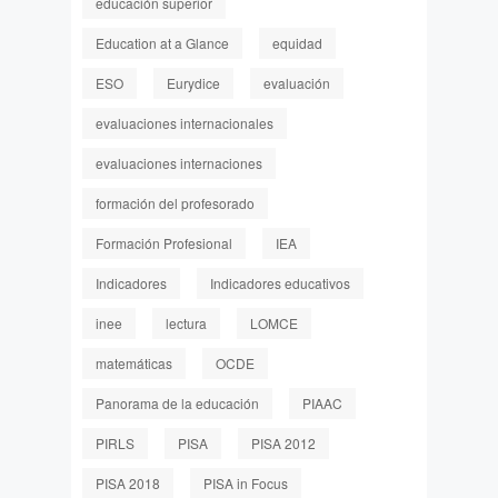
educación superior
Education at a Glance
equidad
ESO
Eurydice
evaluación
evaluaciones internacionales
evaluaciones internaciones
formación del profesorado
Formación Profesional
IEA
Indicadores
Indicadores educativos
inee
lectura
LOMCE
matemáticas
OCDE
Panorama de la educación
PIAAC
PIRLS
PISA
PISA 2012
PISA 2018
PISA in Focus