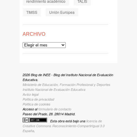
rendimiento académico
TALIS
TIMSS
Unión Europea
ARCHIVO
Archivo
2026 Blog de INEE - Blog del Instituto Nacional de Evaluación
Educativa.
Ministerio de Educación, Formación Profesional y Deportes
Instituto Nacional de Evaluación Educativa
Aviso legal
Política de privacidad
Política de cookies
Acceso al
formulario de contacto
Paseo del Prado, 28. 28014 Madrid.
Esta obra está bajo una
licencia de
Creative Commons Reconocimiento-CompartirIgual 3.0
España
.