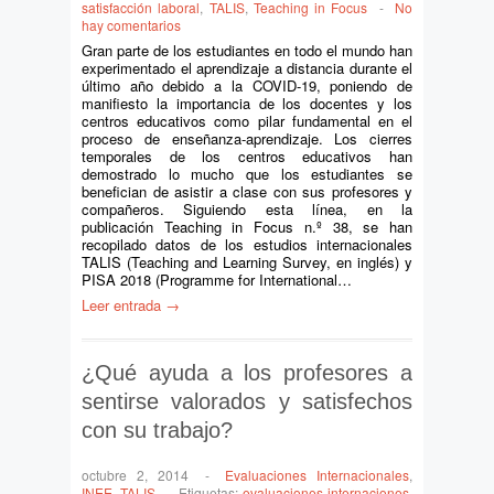
satisfacción laboral
,
TALIS
,
Teaching in Focus
-
No
hay comentarios
Gran parte de los estudiantes en todo el mundo han
experimentado el aprendizaje a distancia durante el
último año debido a la COVID-19, poniendo de
manifiesto la importancia de los docentes y los
centros educativos como pilar fundamental en el
proceso de enseñanza-aprendizaje. Los cierres
temporales de los centros educativos han
demostrado lo mucho que los estudiantes se
benefician de asistir a clase con sus profesores y
compañeros. Siguiendo esta línea, en la
publicación Teaching in Focus n.º 38, se han
recopilado datos de los estudios internacionales
TALIS (Teaching and Learning Survey, en inglés) y
PISA 2018 (Programme for International…
Leer entrada →
¿Qué ayuda a los profesores a
sentirse valorados y satisfechos
con su trabajo?
octubre 2, 2014
-
Evaluaciones Internacionales
,
INEE
,
TALIS
-
Etiquetas:
evaluaciones internaciones
,