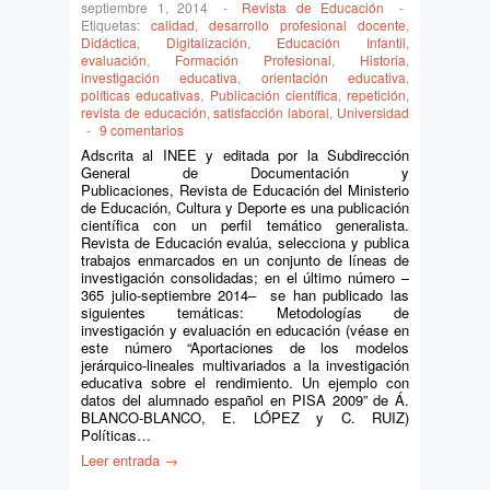
septiembre 1, 2014
-
Revista de Educación
-
Etiquetas:
calidad
,
desarrollo profesional docente
,
Didáctica
,
Digitalización
,
Educación Infantil
,
evaluación
,
Formación Profesional
,
Historia
,
investigación educativa
,
orientación educativa
,
políticas educativas
,
Publicación científica
,
repetición
,
revista de educación
,
satisfacción laboral
,
Universidad
-
9 comentarios
Adscrita al INEE y editada por la Subdirección
General de Documentación y
Publicaciones, Revista de Educación del Ministerio
de Educación, Cultura y Deporte es una publicación
científica con un perfil temático generalista.
Revista de Educación evalúa, selecciona y publica
trabajos enmarcados en un conjunto de líneas de
investigación consolidadas; en el último número –
365 julio-septiembre 2014– se han publicado las
siguientes temáticas: Metodologías de
investigación y evaluación en educación (véase en
este número “Aportaciones de los modelos
jerárquico-lineales multivariados a la investigación
educativa sobre el rendimiento. Un ejemplo con
datos del alumnado español en PISA 2009” de Á.
BLANCO-BLANCO, E. LÓPEZ y C. RUIZ)
Políticas…
Leer entrada →