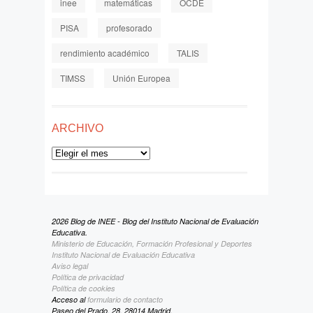
inee
matemáticas
OCDE
PISA
profesorado
rendimiento académico
TALIS
TIMSS
Unión Europea
ARCHIVO
Archivo
2026 Blog de INEE - Blog del Instituto Nacional de Evaluación
Educativa.
Ministerio de Educación, Formación Profesional y Deportes
Instituto Nacional de Evaluación Educativa
Aviso legal
Política de privacidad
Política de cookies
Acceso al
formulario de contacto
Paseo del Prado, 28. 28014 Madrid.