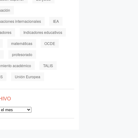
uación
uaciones internacionales
IEA
cadores
Indicadores educativos
matemáticas
OCDE
profesorado
imiento académico
TALIS
SS
Unión Europea
HIVO
o