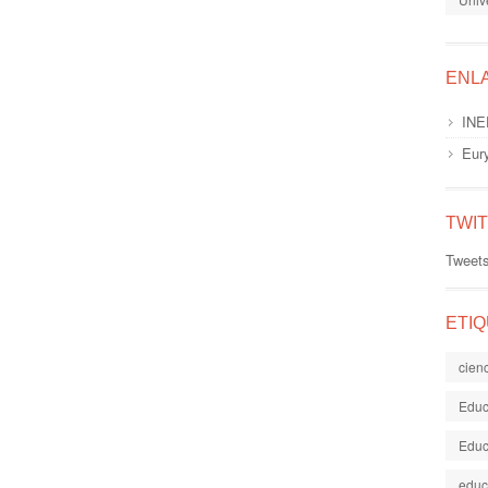
ENL
INE
Eur
TWI
Tweet
ETI
cien
Educ
Educ
educ