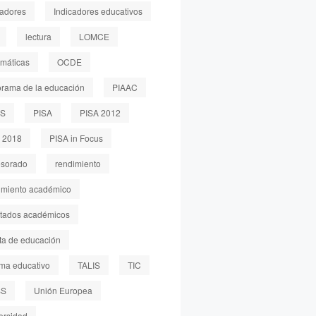
cadores
Indicadores educativos
lectura
LOMCE
máticas
OCDE
rama de la educación
PIAAC
LS
PISA
PISA 2012
 2018
PISA in Focus
esorado
rendimiento
imiento académico
ltados académicos
sta de educación
ema educativo
TALIS
TIC
SS
Unión Europea
ersidad