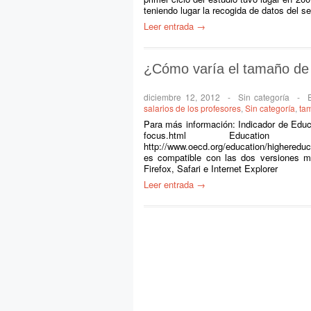
teniendo lugar la recogida de datos del
Leer entrada →
¿Cómo varía el tamaño de 
diciembre 12, 2012
-
Sin categoría
-
salarios de los profesores
,
Sin categoría
,
ta
Para más información: Indicador de Educa
focus.html Educati
http://www.oecd.org/education/highereduc
es compatible con las dos versiones m
Firefox, Safari e Internet Explorer
Leer entrada →