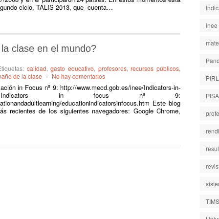
 segundo ciclo, TALIS 2013, que cuenta…
Indi
inee
mate
la clase en el mundo?
Pano
Etiquetas:
calidad
,
gasto educativo
,
profesores
,
recursos públicos
,
maño de la clase
-
No hay comentarios
PIR
ción in Focus nº 9: http://www.mecd.gob.es/inee/Indicators-in-
on Indicators in focus nº 9:
PISA
ationandadultlearning/educationindicatorsinfocus.htm Este blog
ás recientes de los siguientes navegadores: Google Chrome,
prof
rend
resu
revi
sist
TIM
Univ