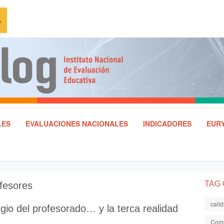
LES
EVALUACIONES NACIONALES
INDICADORES
EURY
TAG
fesores
cali
igio del profesorado… y la terca realidad
Comi