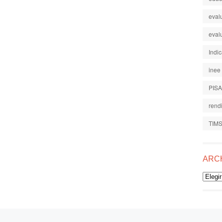
eval
eval
Indi
inee
PISA
rend
TIM
ARC
Archiv