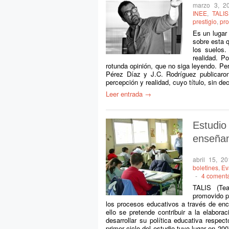
marzo 3, 2
INEE
,
TALIS
prestigio
,
pro
Es un lugar
sobre esta q
los suelos
realidad. P
rotunda opinión, que no siga leyendo. Per
Pérez Díaz y J.C. Rodríguez publicaro
percepción y realidad, cuyo título, sin dec
Leer entrada →
Estudi
enseñan
abril 15, 2
boletines
,
Ev
-
4 comenta
TALIS (Tea
promovido p
los procesos educativos a través de enc
ello se pretende contribuir a la elabor
desarrollar su política educativa respe
primer ciclo del estudio tuvo lugar en 2