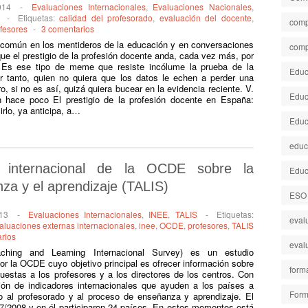
014
-
Evaluaciones Internacionales
,
Evaluaciones Nacionales
,
-
Etiquetas:
calidad del profesorado
,
evaluación del docente
,
comp
fesores
-
3 comentarios
 común en los mentideros de la educación y en conversaciones
comp
ue el prestigio de la profesión docente anda, cada vez más, por
. Es ese tipo de meme que resiste incólume la prueba de la
Educa
or tanto, quien no quiera que los datos le echen a perder una
o, si no es así, quizá quiera bucear en la evidencia reciente. V.
Educ
n hace poco El prestigio de la profesión docente en España:
irlo, ya anticipa, a…
Educ
educ
o internacional de la OCDE sobre la
Educ
za y el aprendizaje (TALIS)
ESO
013
-
Evaluaciones Internacionales
,
INEE
,
TALIS
-
Etiquetas:
eval
aluaciones externas internacionales
,
inee
,
OCDE
,
profesores
,
TALIS
rios
eval
ching and Learning Internacional Survey) es un estudio
or la OCDE cuyo objetivo principal es ofrecer información sobre
form
uestas a los profesores y a los directores de los centros. Con
ación de indicadores internacionales que ayuden a los países a
Form
cto al profesorado y al proceso de enseñanza y aprendizaje. El
007/2008 y en él participaron 24 países. En estos momentos está