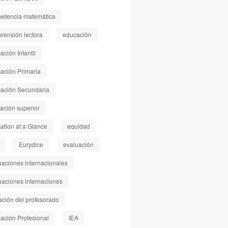
etencia matemática
rensión lectora
educación
ción Infantil
ación Primaria
ación Secundaria
ación superior
ation at a Glance
equidad
Eurydice
evaluación
uaciones internacionales
uaciones internaciones
ación del profesorado
ación Profesional
IEA