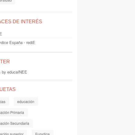
ACES DE INTERÉS
E
ydice España - rediE
TTER
s by educaINEE
QUETAS
cias
educación
ación Primaria
ación Secundaria
ación superior
Eurydice