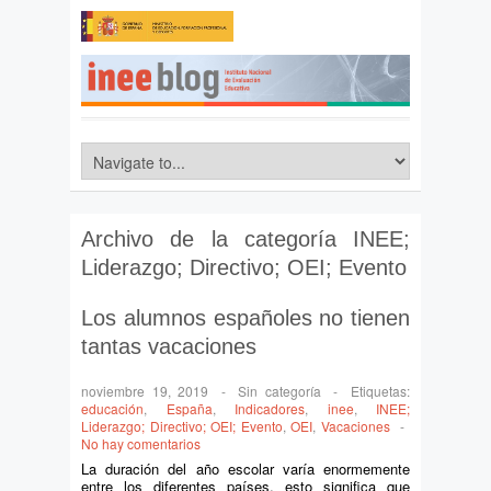
Archivo de la categoría
INEE;
Liderazgo; Directivo; OEI; Evento
Los alumnos españoles no tienen
tantas vacaciones
noviembre 19, 2019
-
Sin categoría
-
Etiquetas:
educación
,
España
,
Indicadores
,
inee
,
INEE;
Liderazgo; Directivo; OEI; Evento
,
OEI
,
Vacaciones
-
No hay comentarios
La duración del año escolar varía enormemente
entre los diferentes países, esto significa que