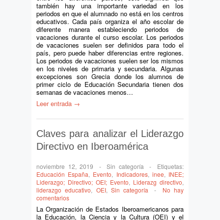
también hay una importante variedad en los
periodos en que el alumnado no está en los centros
educativos. Cada país organiza el año escolar de
diferente manera estableciendo periodos de
vacaciones durante el curso escolar. Los periodos
de vacaciones suelen ser definidos para todo el
país, pero puede haber diferencias entre regiones.
Los periodos de vacaciones suelen ser los mismos
en los niveles de primaria y secundaria. Algunas
excepciones son Grecia donde los alumnos de
primer ciclo de Educación Secundaria tienen dos
semanas de vacaciones menos…
Leer entrada →
Claves para analizar el Liderazgo
Directivo en Iberoamérica
noviembre 12, 2019
-
Sin categoría
-
Etiquetas:
Educación España
,
Evento
,
Indicadores
,
inee
,
INEE;
Liderazgo; Directivo; OEI; Evento
,
Liderazg directivo
,
liderazgo educativo
,
OEI
,
Sin categoría
-
No hay
comentarios
La Organización de Estados Iberoamericanos para
la Educación, la Ciencia y la Cultura (OEI) y el