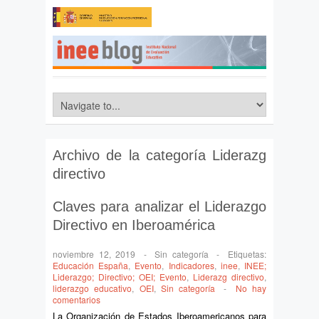
Archivo de la categoría
Liderazg
directivo
Claves para analizar el Liderazgo
Directivo en Iberoamérica
noviembre 12, 2019
-
Sin categoría
-
Etiquetas:
Educación España
,
Evento
,
Indicadores
,
inee
,
INEE;
Liderazgo; Directivo; OEI; Evento
,
Liderazg directivo
,
liderazgo educativo
,
OEI
,
Sin categoría
-
No hay
comentarios
La Organización de Estados Iberoamericanos para